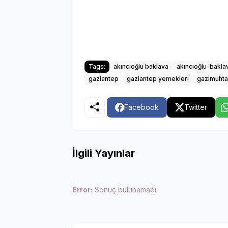
Tags:
akıncıoğlu baklava
akıncıoğlu-bakla
gaziantep
gaziantep yemekleri
gazimuhta
Facebook
Twitter
İlgili Yayınlar
Error:
Sonuç bulunamadı