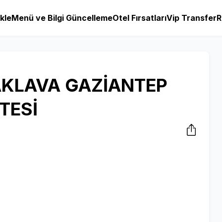
kle
Menü ve Bilgi Güncelleme
Otel Fırsatları
Vip Transfer
R
AKLAVA GAZİANTEP
TESİ