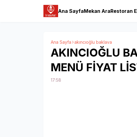
Ana Sayfa
Mekan Ara
Restoran E
Ana Sayfa
akıncıoğlu baklava
AKINCIOĞLU B
MENÜ FİYAT LİS
17:58