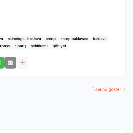
va
akincioglu-baklava
antep
antep baklavası
baklava
rpaşa
sipariş
şehitkamil
şöbiyet
Tümünü göster