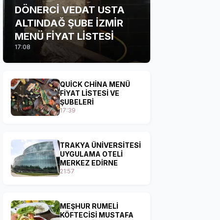
DÖNERCİ VEDAT USTA
ALTINDAĞ ŞUBE İZMİR
MENÜ FİYAT LİSTESİ
17:08
QUİCK CHİNA MENÜ
FİYAT LİSTESİ VE
ŞUBELERİ
17:39
TRAKYA ÜNİVERSİTESİ
UYGULAMA OTELİ
MERKEZ EDİRNE
21:57
MEŞHUR RUMELİ
KÖFTECİSİ MUSTAFA