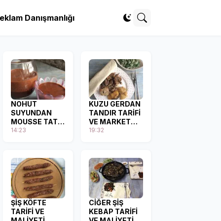
eklam Danışmanlığı
NOHUT
KUZU GERDAN
SUYUNDAN
TANDIR TARİFİ
MOUSSE TATLI
VE MARKET
TARİFİ VE
14:23
FİYATLARI
19:32
MALİYETİ
ŞİŞ KÖFTE
CİĞER ŞİŞ
TARİFİ VE
KEBAP TARİFİ
MALİYETİ
VE MALİYETİ