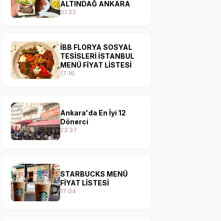
ALTINDAĞ ANKARA
01:33
İBB FLORYA SOSYAL
TESİSLERİ İSTANBUL
MENÜ FİYAT LİSTESİ
17:16
Ankara'da En İyi 12
Dönerci
23:37
STARBUCKS MENÜ
FİYAT LİSTESİ
17:04