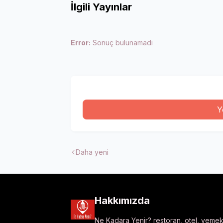
İlgili Yayınlar
Error:
Sonuç bulunamadı
Y
Daha yeni
Hakkımızda
Ne Kadara Yenir? restoran, otel, yemek t