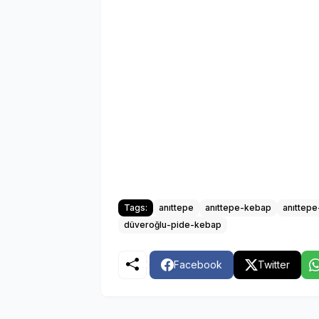
Tags:
anıttepe
anıttepe-kebap
anıttepe
düveroğlu-pide-kebap
Facebook
Twitter