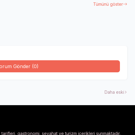
Tümünü göster
orum Gönder (0)
Daha eski
arifleri, gastronomi, seyahat ve turizm içerikleri sunmaktadır.