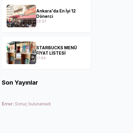
Ankara'da En İyi 12
Dönerci
23:37
STARBUCKS MENÜ
FİYAT LİSTESİ
17:04
Son Yayınlar
Error:
Sonuç bulunamadı