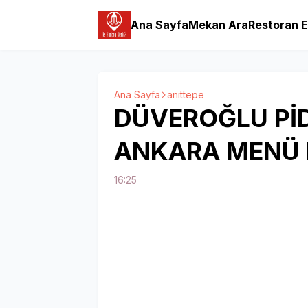
Ana Sayfa
Mekan Ara
Restoran E
Ana Sayfa
anıttepe
DÜVEROĞLU PİD
ANKARA MENÜ F
16:25