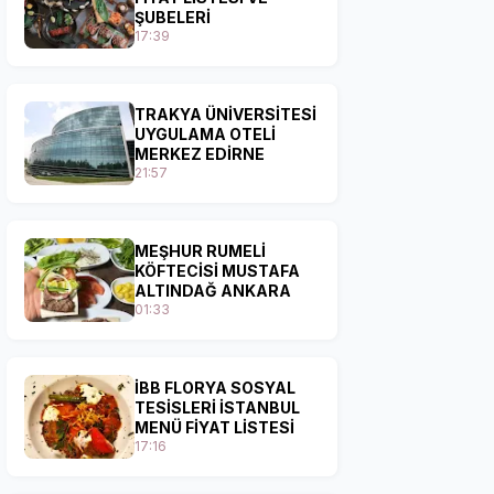
ŞUBELERİ
17:39
TRAKYA ÜNİVERSİTESİ
UYGULAMA OTELİ
MERKEZ EDİRNE
21:57
MEŞHUR RUMELİ
KÖFTECİSİ MUSTAFA
ALTINDAĞ ANKARA
01:33
İBB FLORYA SOSYAL
TESİSLERİ İSTANBUL
MENÜ FİYAT LİSTESİ
17:16