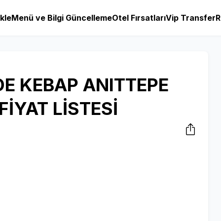
kle
Menü ve Bilgi Güncelleme
Otel Fırsatları
Vip Transfer
R
E KEBAP ANITTEPE
İYAT LİSTESİ