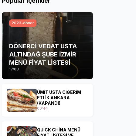
Popular İçerikler
2023-döner
DÖNERCİ VEDAT USTA
ALTINDAĞ ŞUBE İZMİR
MENÜ FİYAT LİSTESİ
17:08
ÜMİT USTA CİĞERİM
ETLİK ANKARA
(KAPANDI)
00:44
QUİCK CHİNA MENÜ
FİYAT LİSTESİ VE