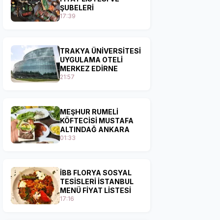
ŞUBELERİ
17:39
TRAKYA ÜNİVERSİTESİ
UYGULAMA OTELİ
MERKEZ EDİRNE
21:57
MEŞHUR RUMELİ
KÖFTECİSİ MUSTAFA
ALTINDAĞ ANKARA
01:33
İBB FLORYA SOSYAL
TESİSLERİ İSTANBUL
MENÜ FİYAT LİSTESİ
17:16