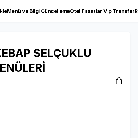
kle
Menü ve Bilgi Güncelleme
Otel Fırsatları
Vip Transfer
R
KEBAP SELÇUKLU
ENÜLERİ