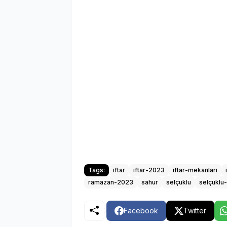
Tags:
iftar
iftar-2023
iftar-mekanları
ramazan-2023
sahur
selçuklu
selçuklu-
Facebook
Twitter