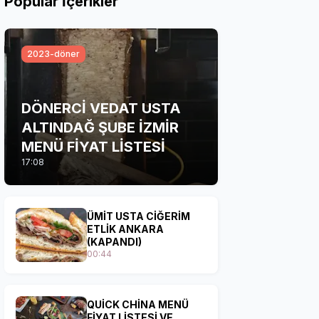
Popular İçerikler
2023-döner
DÖNERCİ VEDAT USTA
ALTINDAĞ ŞUBE İZMİR
MENÜ FİYAT LİSTESİ
17:08
ÜMİT USTA CİĞERİM
ETLİK ANKARA
(KAPANDI)
00:44
QUİCK CHİNA MENÜ
FİYAT LİSTESİ VE