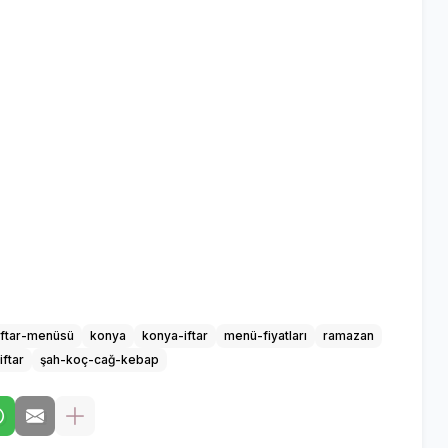
iftar-menüsü
konya
konya-iftar
menü-fiyatları
ramazan
iftar
şah-koç-cağ-kebap