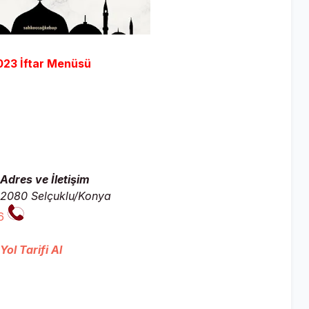
023 İftar Menüsü
dres ve İletişim
42080 Selçuklu/Konya
6
ol Tarifi Al