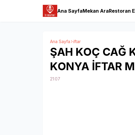
Ana Sayfa
Mekan Ara
Restoran E
Ana Sayfa
iftar
ŞAH KOÇ CAĞ 
KONYA İFTAR M
21:07