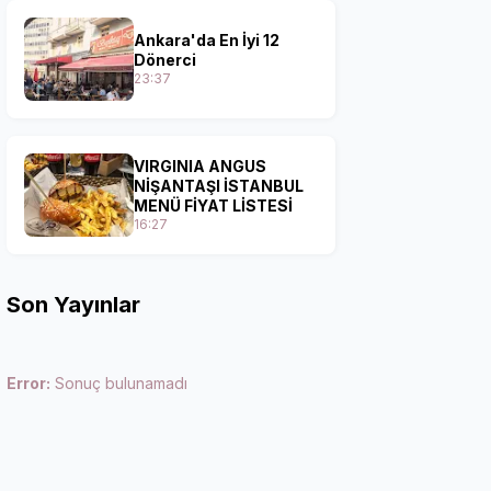
Ankara'da En İyi 12
Dönerci
23:37
VIRGINIA ANGUS
NİŞANTAŞI İSTANBUL
MENÜ FİYAT LİSTESİ
16:27
Son Yayınlar
Error:
Sonuç bulunamadı