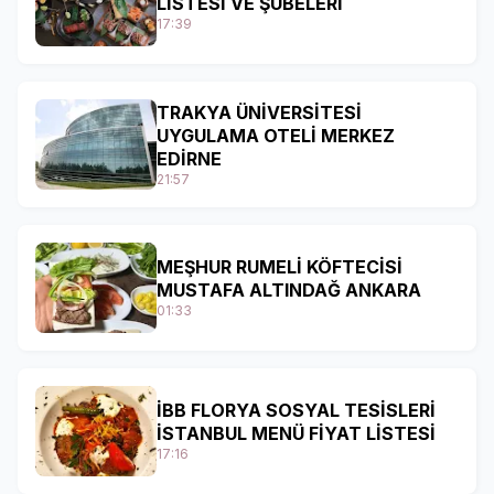
LİSTESİ VE ŞUBELERİ
17:39
TRAKYA ÜNİVERSİTESİ
UYGULAMA OTELİ MERKEZ
EDİRNE
21:57
MEŞHUR RUMELİ KÖFTECİSİ
MUSTAFA ALTINDAĞ ANKARA
01:33
İBB FLORYA SOSYAL TESİSLERİ
İSTANBUL MENÜ FİYAT LİSTESİ
17:16