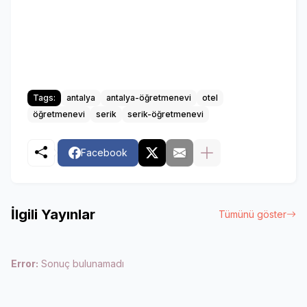
Tags:
antalya
antalya-öğretmenevi
otel
öğretmenevi
serik
serik-öğretmenevi
Facebook
İlgili Yayınlar
Tümünü göster
Error:
Sonuç bulunamadı