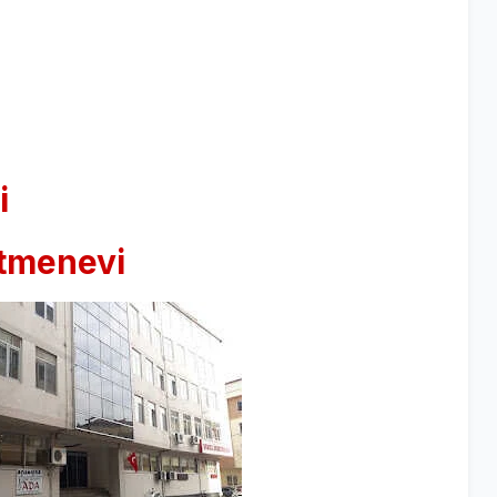
i
etmenevi