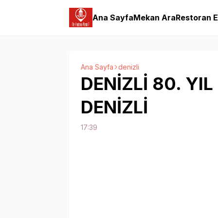
Ana Sayfa
Mekan Ara
Restoran E
Ana Sayfa
denizli
DENİZLİ 80. YI
DENİZLİ
17:39