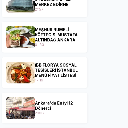
MERKEZ EDİRNE
21:57
MEŞHUR RUMELİ
KÖFTECİSİ MUSTAFA
ALTINDAĞ ANKARA
01:33
İBB FLORYA SOSYAL
TESİSLERİ İSTANBUL
MENÜ FİYAT LİSTESİ
17:16
Ankara'da En İyi 12
Dönerci
23:37