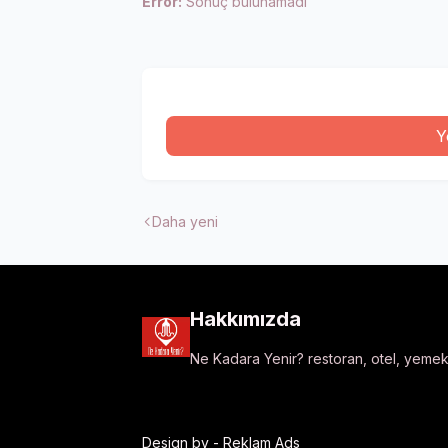
Error:
Sonuç bulunamadı
Y
Daha yeni
Hakkımızda
Ne Kadara Yenir? restoran, otel, yemek t
Design by -
Reklam Ads