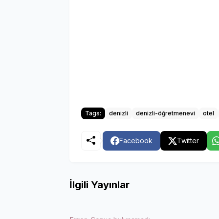
Tags:
denizli
denizli-öğretmenevi
otel
Facebook
Twitter
İlgili Yayınlar