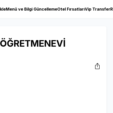
kle
Menü ve Bilgi Güncelleme
Otel Fırsatları
Vip Transfer
R
L ÖĞRETMENEVİ