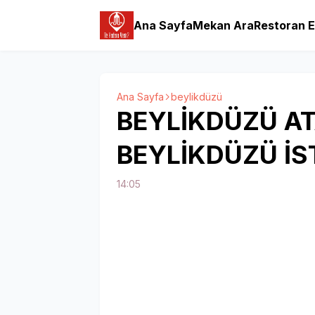
Ana Sayfa
Mekan Ara
Restoran E
Ana Sayfa
beylikdüzü
BEYLİKDÜZÜ A
BEYLİKDÜZÜ İ
14:05