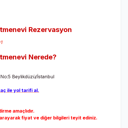
etmenevi
Rezervasyon
01
etmenevi
Nerede?
No:5 Beylikdüzü/İstanbul
aç ile yol tarifi al.
dirme amaçlıdır.
yarak fiyat ve diğer bilgileri teyit ediniz.