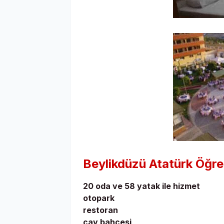
Beylikdüzü Atatürk Öğr
20 oda ve 58 yatak ile hizmet
otopark
restoran
çay bahçesi