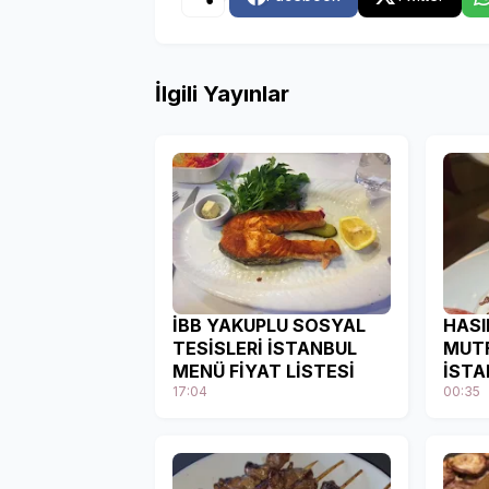
İlgili Yayınlar
İBB YAKUPLU SOSYAL
HASI
TESİSLERİ İSTANBUL
MUTF
MENÜ FİYAT LİSTESİ
İSTA
17:04
MEN
00:35