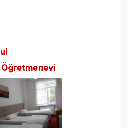
ul
k Öğretmenevi