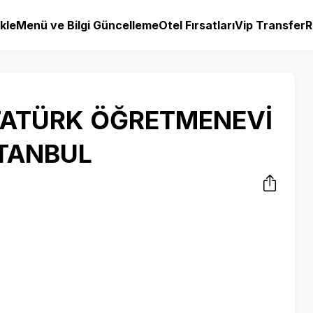
kle
Menü ve Bilgi Güncelleme
Otel Fırsatları
Vip Transfer
R
TATÜRK ÖĞRETMENEVİ
STANBUL