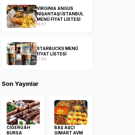
VIRGINIA ANGUS
NİŞANTAŞI İSTANBUL
MENÜ FİYAT LİSTESİ
16:27
STARBUCKS MENÜ
FİYAT LİSTESİ
17:04
Son Yayınlar
CİĞERGAH
BAŞ AŞÇI
BURSA
GİMART AVM