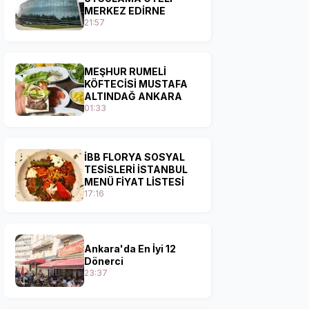
MERKEZ EDİRNE
21:57
MEŞHUR RUMELİ
KÖFTECİSİ MUSTAFA
ALTINDAĞ ANKARA
01:33
İBB FLORYA SOSYAL
TESİSLERİ İSTANBUL
MENÜ FİYAT LİSTESİ
17:16
Ankara'da En İyi 12
Dönerci
23:37