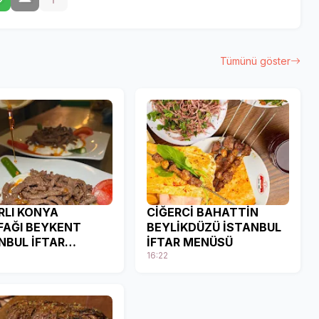
Tümünü göster
RLI KONYA
CİĞERCİ BAHATTİN
AĞI BEYKENT
BEYLİKDÜZÜ İSTANBUL
NBUL İFTAR
İFTAR MENÜSÜ
ÜSÜ
16:22