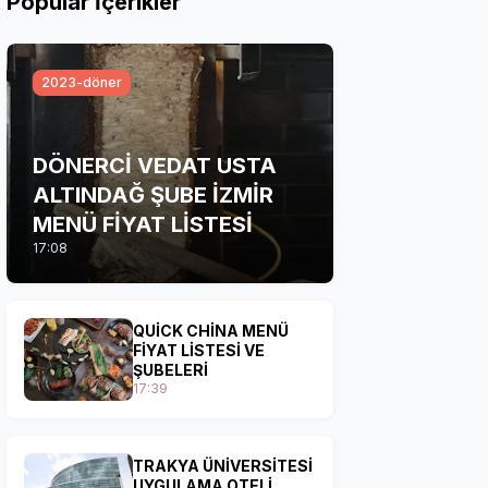
Popular İçerikler
2023-döner
DÖNERCİ VEDAT USTA
ALTINDAĞ ŞUBE İZMİR
MENÜ FİYAT LİSTESİ
17:08
QUİCK CHİNA MENÜ
FİYAT LİSTESİ VE
ŞUBELERİ
17:39
TRAKYA ÜNİVERSİTESİ
UYGULAMA OTELİ