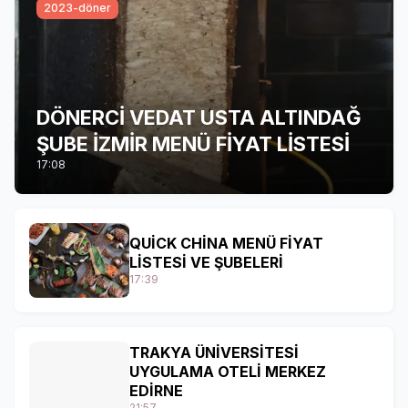
2023-döner
DÖNERCİ VEDAT USTA ALTINDAĞ
ŞUBE İZMİR MENÜ FİYAT LİSTESİ
17:08
QUİCK CHİNA MENÜ FİYAT
LİSTESİ VE ŞUBELERİ
17:39
TRAKYA ÜNİVERSİTESİ
UYGULAMA OTELİ MERKEZ
EDİRNE
21:57