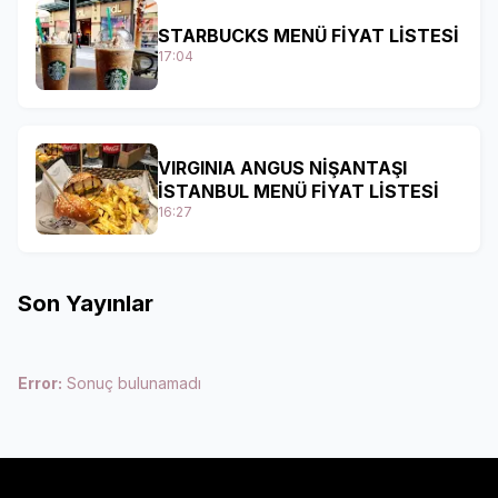
STARBUCKS MENÜ FİYAT LİSTESİ
17:04
VIRGINIA ANGUS NİŞANTAŞI
İSTANBUL MENÜ FİYAT LİSTESİ
16:27
Son Yayınlar
Error:
Sonuç bulunamadı