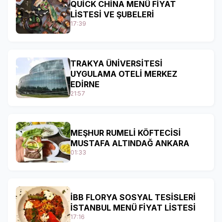
QUİCK CHİNA MENÜ FİYAT
LİSTESİ VE ŞUBELERİ
17:39
TRAKYA ÜNİVERSİTESİ
UYGULAMA OTELİ MERKEZ
EDİRNE
21:57
MEŞHUR RUMELİ KÖFTECİSİ
MUSTAFA ALTINDAĞ ANKARA
01:33
İBB FLORYA SOSYAL TESİSLERİ
İSTANBUL MENÜ FİYAT LİSTESİ
17:16