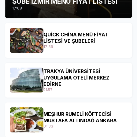
ŞUBE İZMİR MENÜ FİYAT LİSTESİ
17:08
QUİCK CHİNA MENÜ FİYAT
LİSTESİ VE ŞUBELERİ
17:39
TRAKYA ÜNİVERSİTESİ
UYGULAMA OTELİ MERKEZ
EDİRNE
21:57
MEŞHUR RUMELİ KÖFTECİSİ
MUSTAFA ALTINDAĞ ANKARA
01:33