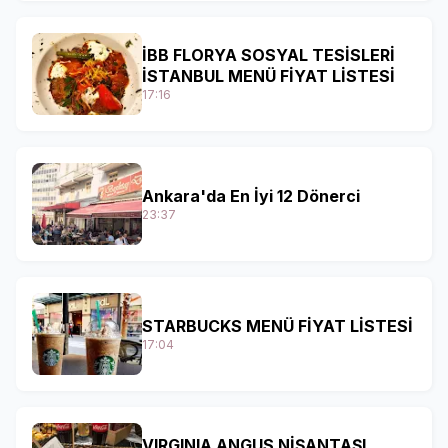
İBB FLORYA SOSYAL TESİSLERİ
İSTANBUL MENÜ FİYAT LİSTESİ
17:16
Ankara'da En İyi 12 Dönerci
23:37
STARBUCKS MENÜ FİYAT LİSTESİ
17:04
VIRGINIA ANGUS NİŞANTAŞI