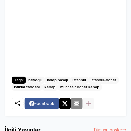
Tags:
beyoğlu
halep pasajı
istanbul
istanbul-döner
istiklal caddesi
kebap
münhasır döner kebap
Facebook
İlgili Yayınlar
Tümünü göster