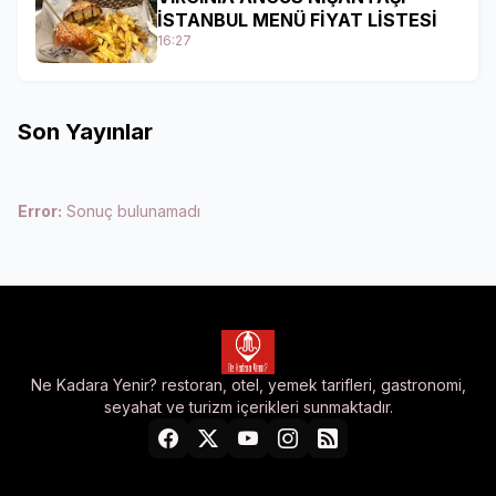
İSTANBUL MENÜ FİYAT LİSTESİ
16:27
Son Yayınlar
Error:
Sonuç bulunamadı
Ne Kadara Yenir? restoran, otel, yemek tarifleri, gastronomi,
seyahat ve turizm içerikleri sunmaktadır.