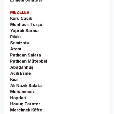
Ermeni Salatası
MEZELER
Kuru Cacık
Münhasır Turşu
Yaprak Sarma
Pilaki
Semizotu
Atom
Patlıcan Salata
Patlıcan Mütebbel
Abagannuş
Acılı Ezme
Kısır
Ali Nazik Salata
Muhammara
Haydari
Havuç Tarator
Mercimek Köfte