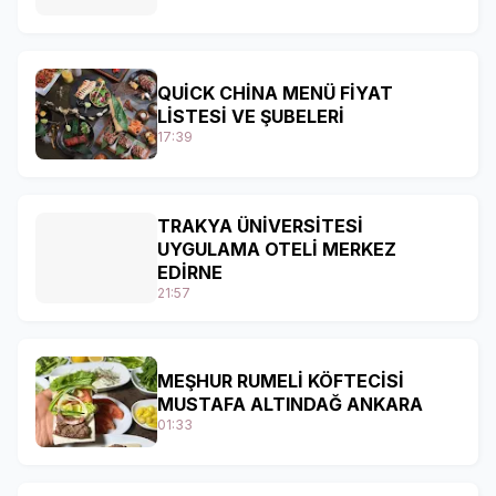
QUİCK CHİNA MENÜ FİYAT
LİSTESİ VE ŞUBELERİ
17:39
TRAKYA ÜNİVERSİTESİ
UYGULAMA OTELİ MERKEZ
EDİRNE
21:57
MEŞHUR RUMELİ KÖFTECİSİ
MUSTAFA ALTINDAĞ ANKARA
01:33