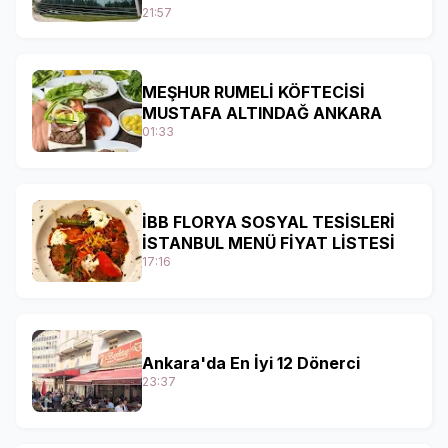
21:57
MEŞHUR RUMELİ KÖFTECİSİ
MUSTAFA ALTINDAĞ ANKARA
01:33
İBB FLORYA SOSYAL TESİSLERİ
İSTANBUL MENÜ FİYAT LİSTESİ
17:16
Ankara'da En İyi 12 Dönerci
23:37