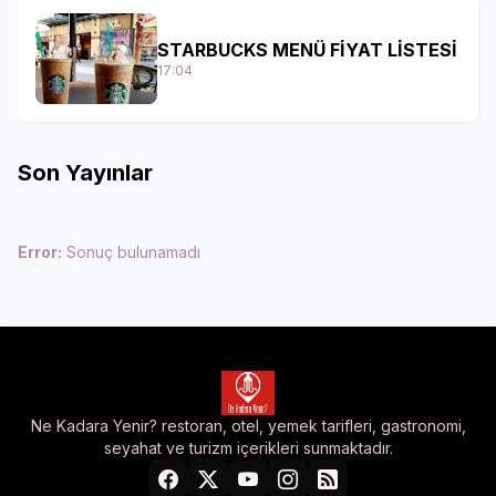
STARBUCKS MENÜ FİYAT LİSTESİ
17:04
Son Yayınlar
Error:
Sonuç bulunamadı
Ne Kadara Yenir? restoran, otel, yemek tarifleri, gastronomi,
seyahat ve turizm içerikleri sunmaktadır.