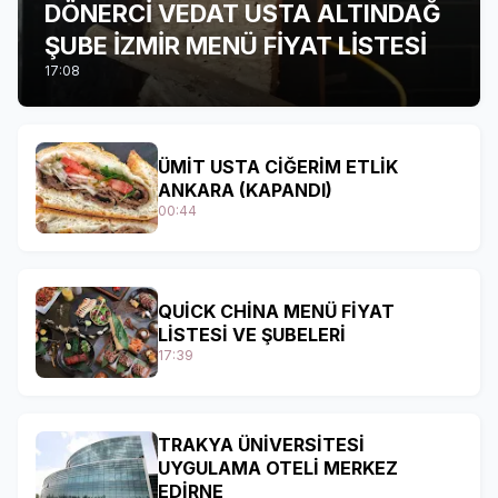
DÖNERCİ VEDAT USTA ALTINDAĞ
ŞUBE İZMİR MENÜ FİYAT LİSTESİ
17:08
ÜMİT USTA CİĞERİM ETLİK
ANKARA (KAPANDI)
00:44
QUİCK CHİNA MENÜ FİYAT
LİSTESİ VE ŞUBELERİ
17:39
TRAKYA ÜNİVERSİTESİ
UYGULAMA OTELİ MERKEZ
EDİRNE