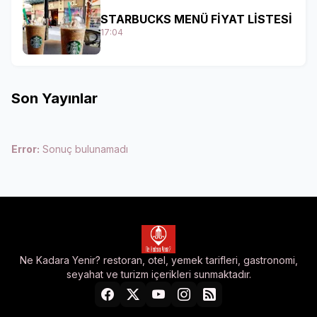
STARBUCKS MENÜ FİYAT LİSTESİ
17:04
Son Yayınlar
Error:
Sonuç bulunamadı
Ne Kadara Yenir? restoran, otel, yemek tarifleri, gastronomi,
seyahat ve turizm içerikleri sunmaktadır.