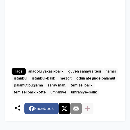
Tags:
anadolu yakası-balık
güven sanayi sitesi
hamsi
istanbul
istanbul-balık
mezgit
odun ateşinde palamut
palamut buğlama
saray mah.
temizel balık
temizel balık köfte
ümraniye
ümraniye-balık
Facebook