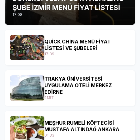
ŞUBE İZMİR MENÜ FİYAT LİSTESİ
17:08
QUİCK CHİNA MENÜ FİYAT
LİSTESİ VE ŞUBELERİ
17:39
TRAKYA ÜNİVERSİTESİ
UYGULAMA OTELİ MERKEZ
EDİRNE
21:57
MEŞHUR RUMELİ KÖFTECİSİ
MUSTAFA ALTINDAĞ ANKARA
01:33