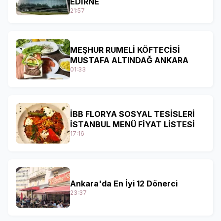
EDİRNE
21:57
MEŞHUR RUMELİ KÖFTECİSİ
MUSTAFA ALTINDAĞ ANKARA
01:33
İBB FLORYA SOSYAL TESİSLERİ
İSTANBUL MENÜ FİYAT LİSTESİ
17:16
Ankara'da En İyi 12 Dönerci
23:37