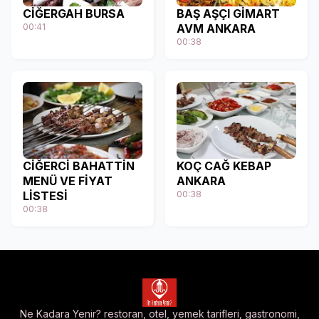
CİĞERGAH BURSA
BAŞ AŞÇI GİMART
00:41
AVM ANKARA
00:38
CİĞERCİ BAHATTİN
KOÇ CAĞ KEBAP
MENÜ VE FİYAT
ANKARA
LİSTESİ
00:38
00:38
Ne Kadara Yenir? restoran, otel, yemek tarifleri, gastronomi,