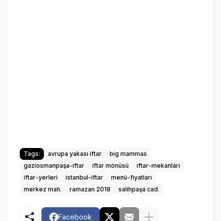
Tags:
avrupa yakası iftar
big mammas
gaziosmanpaşa-iftar
iftar mönüsü
iftar-mekanları
iftar-yerleri
istanbul-iftar
menü-fiyatları
merkez mah.
ramazan 2018
salihpaşa cad.
Facebook