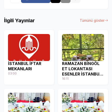
İlgili Yayınlar
Tümünü göster
İSTANBUL İFTAR
RAMAZAN BİNGÖL
MEKANLARI
ET LOKANTASI
03:00
ESENLER İSTANBUL
İFTAR SAHUR
16:11
MENÜLERİ