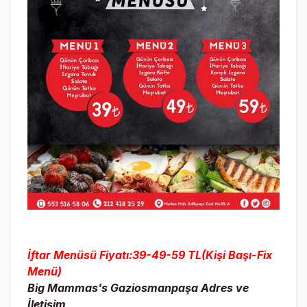
İftar Menüsü Fiyatı:39-49-59 TL(Kişi Başı-Fix
Menü)
Big Mammas's Gaziosmanpaşa Adres ve
İletişim