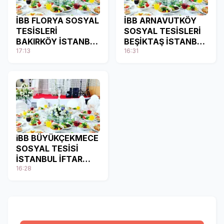
İBB FLORYA SOSYAL
İBB ARNAVUTKÖY
TESİSLERİ
SOSYAL TESİSLERİ
BAKIRKÖY İSTANBUL
BEŞİKTAŞ İSTANBUL
İFTAR MENÜSÜ
17:13
İFTAR MENÜSÜ
16:31
iBB BÜYÜKÇEKMECE
SOSYAL TESİSİ
İSTANBUL İFTAR
MENÜSÜ
16:28