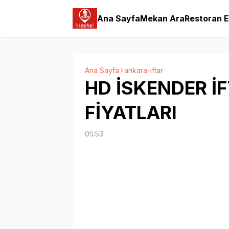
Ana Sayfa
Mekan Ara
Restoran E
Ana Sayfa
ankara-iftar
HD İSKENDER İ
FİYATLARI
05:53