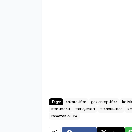
Tags:
ankara-iftar
gaziantep-iftar
hd is
iftar-mönü
iftar-yerleri
istanbul-iftar
izm
ramazan-2024