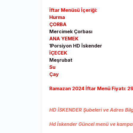
İftar Menüsü İçeriği:
Hurma
ÇORBA
Mercimek Çorbası
ANA YEMEK
1Porsiyon HD İskender
İÇECEK
Meşrubat
Su
Çay
Ramazan 2024 İftar Menü Fiyatı: 2
HD İSKENDER Şubeleri ve Adres Bilgil
Hd İskender Güncel menü ve kampanya