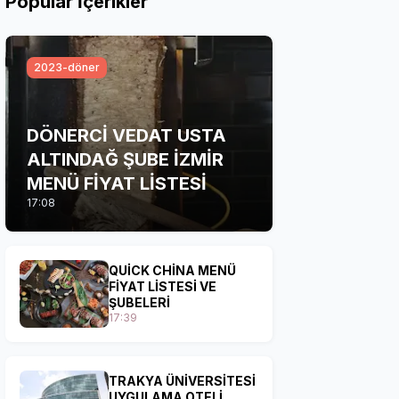
Popular İçerikler
2023-döner
DÖNERCİ VEDAT USTA
ALTINDAĞ ŞUBE İZMİR
MENÜ FİYAT LİSTESİ
17:08
QUİCK CHİNA MENÜ
FİYAT LİSTESİ VE
ŞUBELERİ
17:39
TRAKYA ÜNİVERSİTESİ
UYGULAMA OTELİ