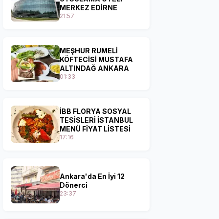
MERKEZ EDİRNE
21:57
MEŞHUR RUMELİ
KÖFTECİSİ MUSTAFA
ALTINDAĞ ANKARA
01:33
İBB FLORYA SOSYAL
TESİSLERİ İSTANBUL
MENÜ FİYAT LİSTESİ
17:16
Ankara'da En İyi 12
Dönerci
23:37