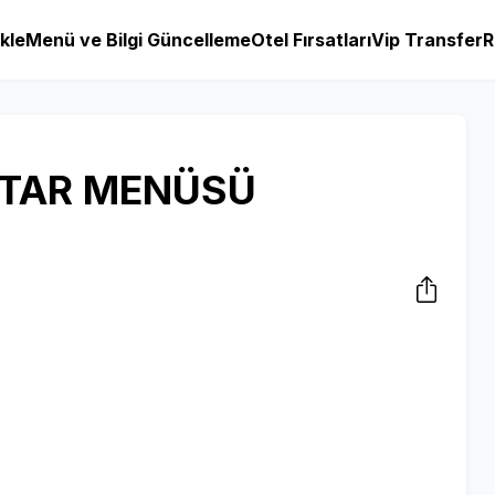
kle
Menü ve Bilgi Güncelleme
Otel Fırsatları
Vip Transfer
R
FTAR MENÜSÜ