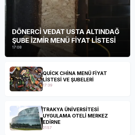
DÖNERCİ VEDAT USTA ALTINDAĞ
ŞUBE İZMİR MENÜ FİYAT LİSTESİ
17:08
QUİCK CHİNA MENÜ FİYAT
LİSTESİ VE ŞUBELERİ
17:39
TRAKYA ÜNİVERSİTESİ
UYGULAMA OTELİ MERKEZ
EDİRNE
21:57