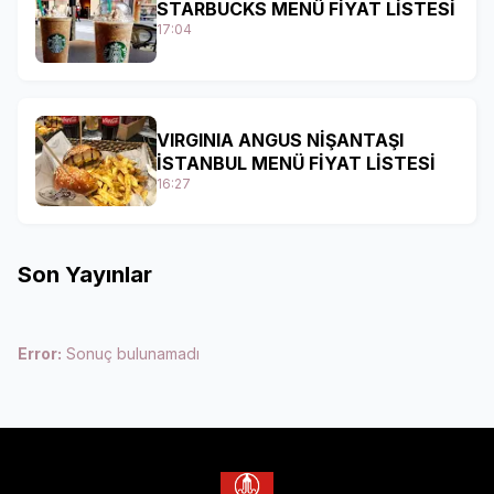
STARBUCKS MENÜ FİYAT LİSTESİ
17:04
VIRGINIA ANGUS NİŞANTAŞI
İSTANBUL MENÜ FİYAT LİSTESİ
16:27
Son Yayınlar
Error:
Sonuç bulunamadı