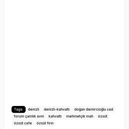
Tags:
denizli
denizli-kahvaltı
doğan demircioğlu cad
forum çamlık avm
kahvaltı
mehmetçik mah
özsüt
özsüt cafe
özsüt fırın