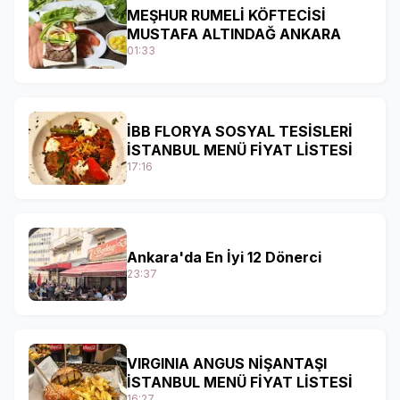
MEŞHUR RUMELİ KÖFTECİSİ
MUSTAFA ALTINDAĞ ANKARA
01:33
İBB FLORYA SOSYAL TESİSLERİ
İSTANBUL MENÜ FİYAT LİSTESİ
17:16
Ankara'da En İyi 12 Dönerci
23:37
VIRGINIA ANGUS NİŞANTAŞI
İSTANBUL MENÜ FİYAT LİSTESİ
16:27