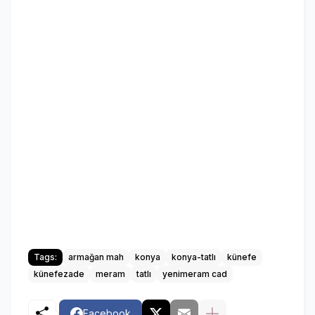
Tags:
armağan mah
konya
konya-tatlı
künefe
künefezade
meram
tatlı
yenimeram cad
Facebook