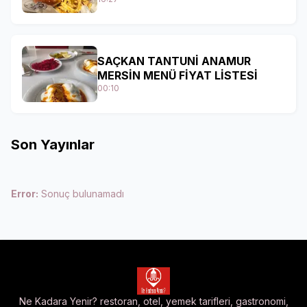
SAÇKAN TANTUNİ ANAMUR
MERSİN MENÜ FİYAT LİSTESİ
00:10
Son Yayınlar
Error:
Sonuç bulunamadı
Ne Kadara Yenir? restoran, otel, yemek tarifleri, gastronomi,