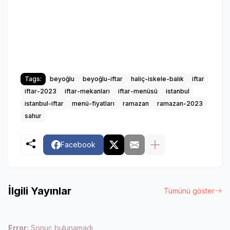
Tags:
beyoğlu
beyoğlu-iftar
haliç-iskele-balık
iftar
iftar-2023
iftar-mekanları
iftar-menüsü
istanbul
istanbul-iftar
menü-fiyatları
ramazan
ramazan-2023
sahur
Facebook
İlgili Yayınlar
Tümünü göster
Error:
Sonuç bulunamadı