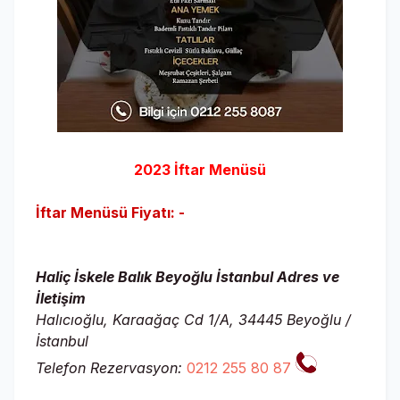
2023 İftar Menüsü
İftar Menüsü Fiyatı: -
Haliç İskele Balık Beyoğlu İstanbul Adres ve
İletişim
Halıcıoğlu, Karaağaç Cd 1/A, 34445 Beyoğlu /
İstanbul
Telefon Rezervasyon:
0212 255 80 87