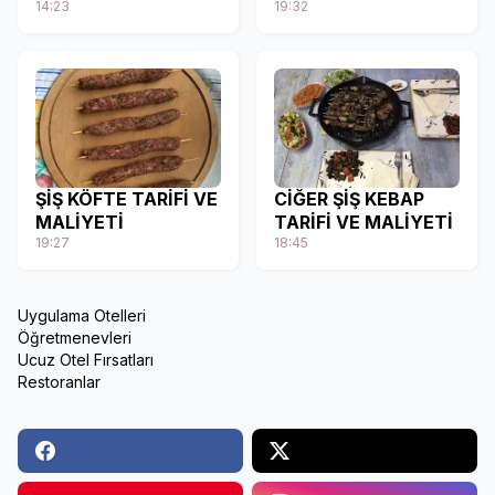
14:23
19:32
ŞİŞ KÖFTE TARİFİ VE
CİĞER ŞİŞ KEBAP
MALİYETİ
TARİFİ VE MALİYETİ
19:27
18:45
Uygulama Otelleri
Öğretmenevleri
Ucuz Otel Fırsatları
Restoranlar