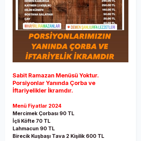
Sabit Ramazan Menüsü Yoktur.
Porsiyonlar Yanında Çorba ve
İftariyelikler İkramdır.
Menü Fiyatlar 2024
Mercimek Çorbası 90 TL
İçli Köfte 70 TL
Lahmacun 90 TL
Birecik Kuşbaşı Tava 2 Kişilik 600 TL