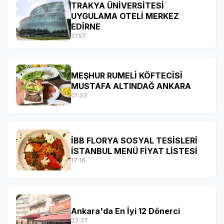
TRAKYA ÜNİVERSİTESİ
UYGULAMA OTELİ MERKEZ
EDİRNE
21:57
MEŞHUR RUMELİ KÖFTECİSİ
MUSTAFA ALTINDAĞ ANKARA
01:33
İBB FLORYA SOSYAL TESİSLERİ
İSTANBUL MENÜ FİYAT LİSTESİ
17:16
Ankara'da En İyi 12 Dönerci
23:37