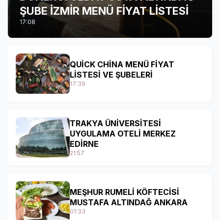
ŞUBE İZMİR MENÜ FİYAT LİSTESİ
17:08
QUİCK CHİNA MENÜ FİYAT
LİSTESİ VE ŞUBELERİ
17:39
TRAKYA ÜNİVERSİTESİ
UYGULAMA OTELİ MERKEZ
EDİRNE
21:57
MEŞHUR RUMELİ KÖFTECİSİ
MUSTAFA ALTINDAĞ ANKARA
01:33