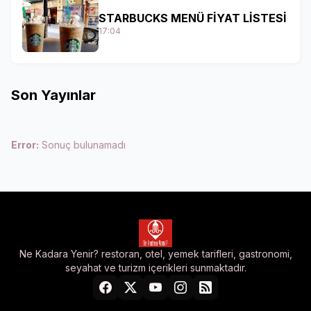
STARBUCKS MENÜ FİYAT LİSTESİ
17:04
Son Yayınlar
Error:
Sonuç bulunamadı
Ne Kadara Yenir? restoran, otel, yemek tarifleri, gastronomi,
seyahat ve turizm içerikleri sunmaktadır.