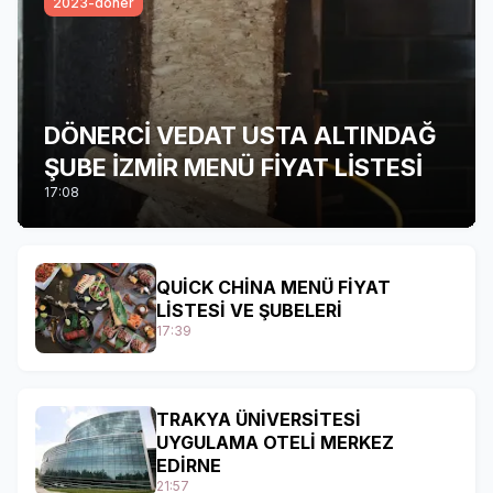
2023-döner
DÖNERCİ VEDAT USTA ALTINDAĞ
ŞUBE İZMİR MENÜ FİYAT LİSTESİ
17:08
QUİCK CHİNA MENÜ FİYAT
LİSTESİ VE ŞUBELERİ
17:39
TRAKYA ÜNİVERSİTESİ
UYGULAMA OTELİ MERKEZ
EDİRNE
21:57