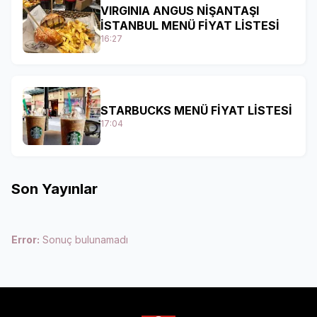
VIRGINIA ANGUS NİŞANTAŞI
İSTANBUL MENÜ FİYAT LİSTESİ
16:27
STARBUCKS MENÜ FİYAT LİSTESİ
17:04
Son Yayınlar
Error:
Sonuç bulunamadı