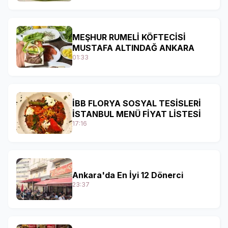
MEŞHUR RUMELİ KÖFTECİSİ
MUSTAFA ALTINDAĞ ANKARA
01:33
İBB FLORYA SOSYAL TESİSLERİ
İSTANBUL MENÜ FİYAT LİSTESİ
17:16
Ankara'da En İyi 12 Dönerci
23:37