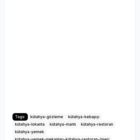
Tags:
kütahya-gözleme
kütahya-kebapçı
kütahya-lokanta
kütahya-mantı
kütahya-restoran
kütahya-yemek
kütahya-yemek-mekanları-kütahya-restoran-öneri