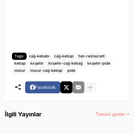
Tags:
cağ-kebabı
cağ-kebap
han-restaurant
kebap
kırşehir
kırşehir-cağ-kebağ
kırşehir-pide
mucur
mucur-cağ-kebap
pide
Facebook
İlgili Yayınlar
Tümünü göster