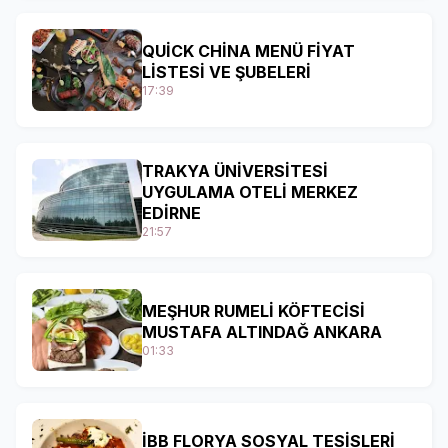
QUİCK CHİNA MENÜ FİYAT
LİSTESİ VE ŞUBELERİ
17:39
TRAKYA ÜNİVERSİTESİ
UYGULAMA OTELİ MERKEZ
EDİRNE
21:57
MEŞHUR RUMELİ KÖFTECİSİ
MUSTAFA ALTINDAĞ ANKARA
01:33
İBB FLORYA SOSYAL TESİSLERİ