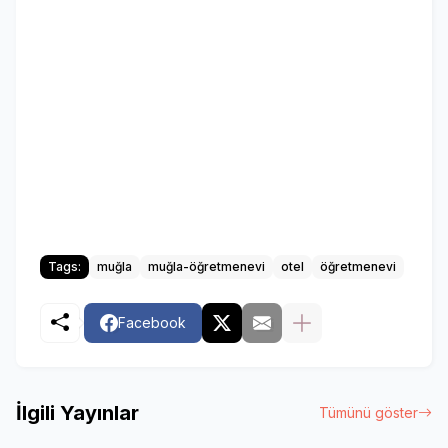
Tags:
muğla
muğla-öğretmenevi
otel
öğretmenevi
Facebook
İlgili Yayınlar
Tümünü göster