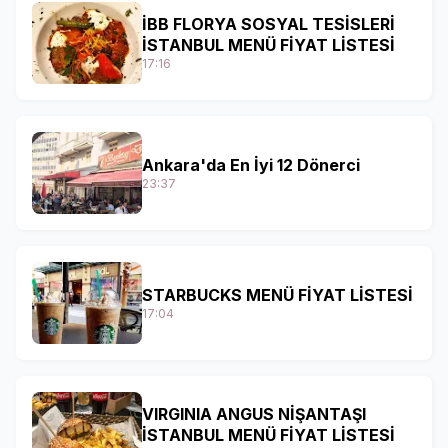
İBB FLORYA SOSYAL TESİSLERİ
İSTANBUL MENÜ FİYAT LİSTESİ
17:16
Ankara'da En İyi 12 Dönerci
23:37
STARBUCKS MENÜ FİYAT LİSTESİ
17:04
VIRGINIA ANGUS NİŞANTAŞI
İSTANBUL MENÜ FİYAT LİSTESİ