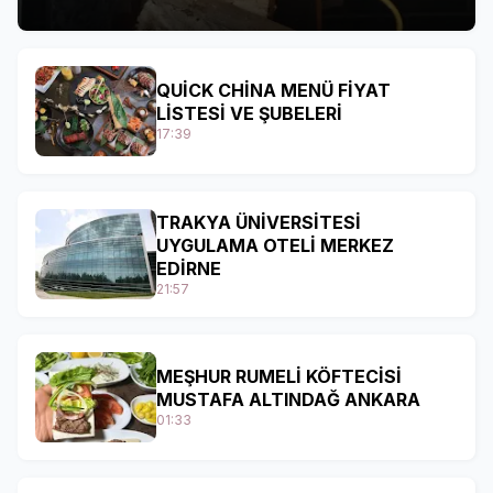
QUİCK CHİNA MENÜ FİYAT
LİSTESİ VE ŞUBELERİ
17:39
TRAKYA ÜNİVERSİTESİ
UYGULAMA OTELİ MERKEZ
EDİRNE
21:57
MEŞHUR RUMELİ KÖFTECİSİ
MUSTAFA ALTINDAĞ ANKARA
01:33