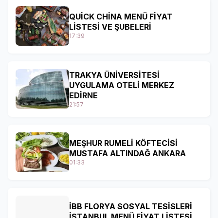
QUİCK CHİNA MENÜ FİYAT
LİSTESİ VE ŞUBELERİ
17:39
TRAKYA ÜNİVERSİTESİ
UYGULAMA OTELİ MERKEZ
EDİRNE
21:57
MEŞHUR RUMELİ KÖFTECİSİ
MUSTAFA ALTINDAĞ ANKARA
01:33
İBB FLORYA SOSYAL TESİSLERİ
İSTANBUL MENÜ FİYAT LİSTESİ