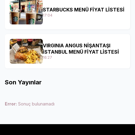
STARBUCKS MENÜ FİYAT LİSTESİ
17:04
VIRGINIA ANGUS NİŞANTAŞI
İSTANBUL MENÜ FİYAT LİSTESİ
16:27
Son Yayınlar
Error:
Sonuç bulunamadı