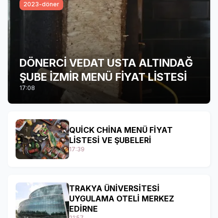
2023-döner
DÖNERCİ VEDAT USTA ALTINDAĞ
ŞUBE İZMİR MENÜ FİYAT LİSTESİ
17:08
QUİCK CHİNA MENÜ FİYAT
LİSTESİ VE ŞUBELERİ
17:39
TRAKYA ÜNİVERSİTESİ
UYGULAMA OTELİ MERKEZ
EDİRNE
21:57