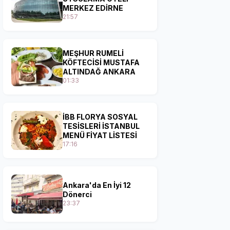
MERKEZ EDİRNE
21:57
MEŞHUR RUMELİ
KÖFTECİSİ MUSTAFA
ALTINDAĞ ANKARA
01:33
İBB FLORYA SOSYAL
TESİSLERİ İSTANBUL
MENÜ FİYAT LİSTESİ
17:16
Ankara'da En İyi 12
Dönerci
23:37