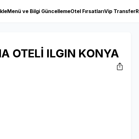
kle
Menü ve Bilgi Güncelleme
Otel Fırsatları
Vip Transfer
R
A OTELİ ILGIN KONYA