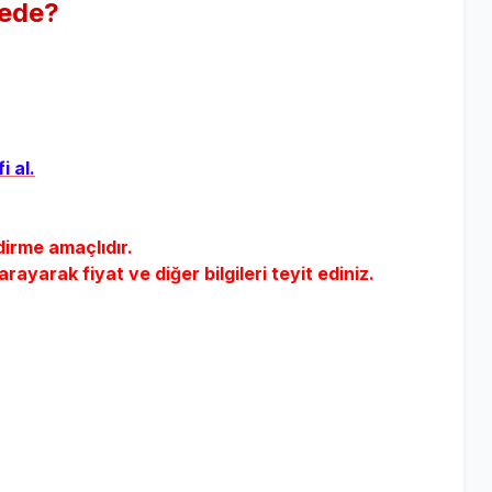
rede?
i al.
dirme amaçlıdır.
yarak fiyat ve diğer bilgileri teyit ediniz.