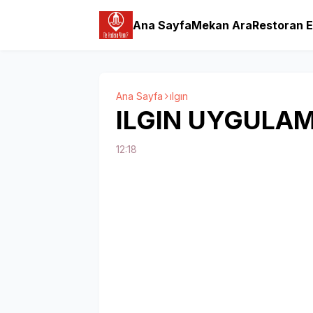
Ana Sayfa
Mekan Ara
Restoran E
Ana Sayfa
ılgın
ILGIN UYGULAM
12:18