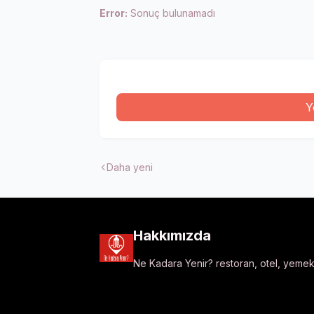
Error:
Sonuç bulunamadı
Y
Daha yeni
Hakkımızda
Ne Kadara Yenir? restoran, otel, yemek t