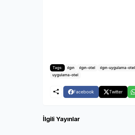
Tags:
ılgın
ılgın-otel
ılgın-uygulama-otel
uygulama-otel
Facebook
Twitter
İlgili Yayınlar