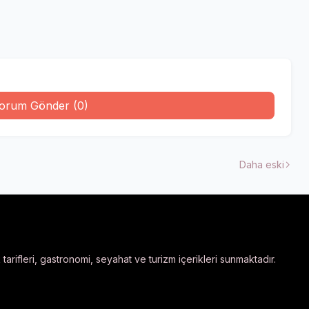
orum Gönder (0)
Daha eski
arifleri, gastronomi, seyahat ve turizm içerikleri sunmaktadır.