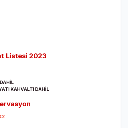
at Listesi 2023
 DAHİL
İYATI KAHVALTI DAHİL
zervasyon
43