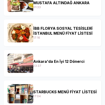
MUSTAFA ALTINDAĞ ANKARA
01:33
İBB FLORYA SOSYAL TESİSLERİ
İSTANBUL MENÜ FİYAT LİSTESİ
17:16
Ankara'da En İyi 12 Dönerci
23:37
STARBUCKS MENÜ FİYAT LİSTESİ
17:04