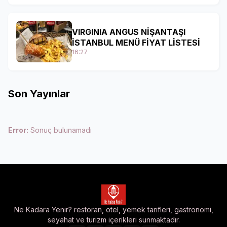
VIRGINIA ANGUS NİŞANTAŞI
İSTANBUL MENÜ FİYAT LİSTESİ
16:27
Son Yayınlar
Error:
Sonuç bulunamadı
Ne Kadara Yenir? restoran, otel, yemek tarifleri, gastronomi,
seyahat ve turizm içerikleri sunmaktadır.