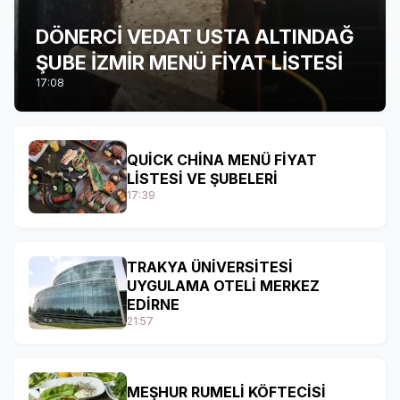
DÖNERCİ VEDAT USTA ALTINDAĞ
ŞUBE İZMİR MENÜ FİYAT LİSTESİ
17:08
QUİCK CHİNA MENÜ FİYAT
LİSTESİ VE ŞUBELERİ
17:39
TRAKYA ÜNİVERSİTESİ
UYGULAMA OTELİ MERKEZ
EDİRNE
21:57
MEŞHUR RUMELİ KÖFTECİSİ