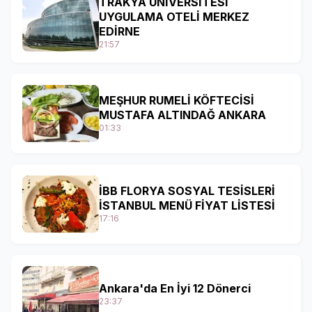
TRAKYA ÜNİVERSİTESİ
UYGULAMA OTELİ MERKEZ
EDİRNE
21:57
MEŞHUR RUMELİ KÖFTECİSİ
MUSTAFA ALTINDAĞ ANKARA
01:33
İBB FLORYA SOSYAL TESİSLERİ
İSTANBUL MENÜ FİYAT LİSTESİ
17:16
Ankara'da En İyi 12 Dönerci
23:37