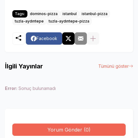
Tags:
dominos-pizza
istanbul
istanbul-pizza
tuzla-aydıntepe
tuzla-aydıntepe-pizza
Facebook
İlgili Yayınlar
Tümünü göster
Error:
Sonuç bulunamadı
Yorum Gönder (0)