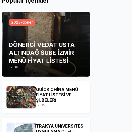
Popular İçerikler
2023-döner
DÖNERCİ VEDAT USTA
ALTINDAĞ ŞUBE İZMİR
MENÜ FİYAT LİSTESİ
17:08
QUİCK CHİNA MENÜ
FİYAT LİSTESİ VE
ŞUBELERİ
17:39
TRAKYA ÜNİVERSİTESİ
UYGULAMA OTELİ