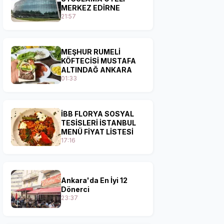
MERKEZ EDİRNE
21:57
MEŞHUR RUMELİ
KÖFTECİSİ MUSTAFA
ALTINDAĞ ANKARA
01:33
İBB FLORYA SOSYAL
TESİSLERİ İSTANBUL
MENÜ FİYAT LİSTESİ
17:16
Ankara'da En İyi 12
Dönerci
23:37