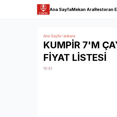
Ana Sayfa
Mekan Ara
Restoran E
Ana Sayfa
ankara
KUMPİR 7'M Ç
FİYAT LİSTESİ
19:43