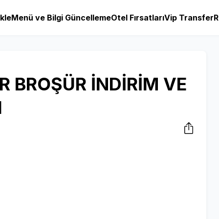
kle
Menü ve Bilgi Güncelleme
Otel Fırsatları
Vip Transfer
R
 BROŞÜR İNDİRİM VE
I