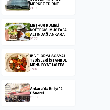
MERKEZ EDİRNE
21:57
MEŞHUR RUMELİ
KÖFTECİSİ MUSTAFA
ALTINDAĞ ANKARA
01:33
İBB FLORYA SOSYAL
TESİSLERİ İSTANBUL
MENÜ FİYAT LİSTESİ
17:16
Ankara'da En İyi 12
Dönerci
23:37