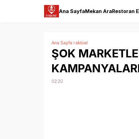
Ana Sayfa
Mekan Ara
Restoran E
Ana Sayfa
aktüel
ŞOK MARKETLER
KAMPANYALAR
02:20