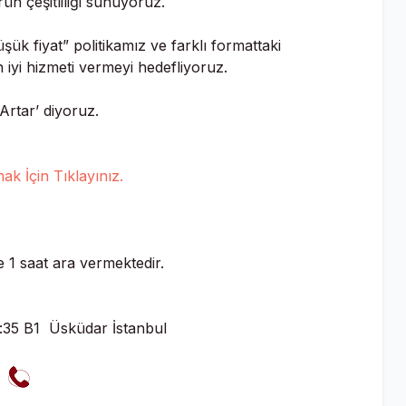
ün çeşitliliği sunuyoruz.
şük fiyat” politikamız ve farklı formattaki
iyi hizmeti vermeyi hedefliyoruz.
Artar’ diyoruz.
k İçin Tıklayınız.
 1 saat ara vermektedir.
o:35 B1 Üsküdar İstanbul