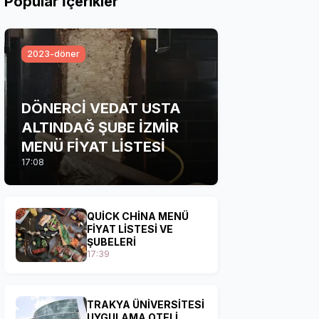
Popular İçerikler
2023-döner
DÖNERCİ VEDAT USTA
ALTINDAĞ ŞUBE İZMİR
MENÜ FİYAT LİSTESİ
17:08
QUİCK CHİNA MENÜ
FİYAT LİSTESİ VE
ŞUBELERİ
17:39
TRAKYA ÜNİVERSİTESİ
UYGULAMA OTELİ