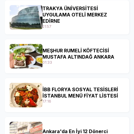
TRAKYA ÜNİVERSİTESİ
UYGULAMA OTELİ MERKEZ
EDİRNE
21:57
MEŞHUR RUMELİ KÖFTECİSİ
MUSTAFA ALTINDAĞ ANKARA
01:33
İBB FLORYA SOSYAL TESİSLERİ
İSTANBUL MENÜ FİYAT LİSTESİ
17:16
Ankara'da En İyi 12 Dönerci