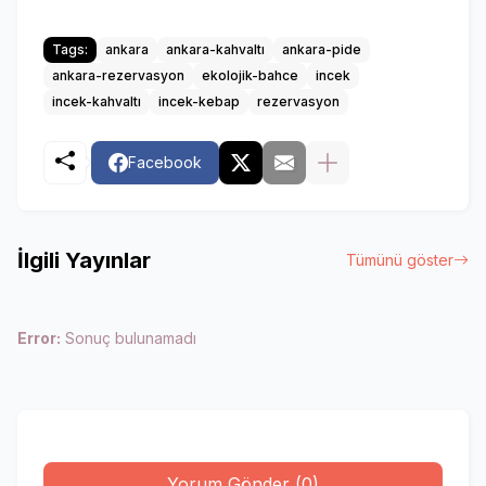
Tags:
ankara
ankara-kahvaltı
ankara-pide
ankara-rezervasyon
ekolojik-bahce
incek
incek-kahvaltı
incek-kebap
rezervasyon
Facebook
İlgili Yayınlar
Tümünü göster
Error:
Sonuç bulunamadı
Yorum Gönder (0)