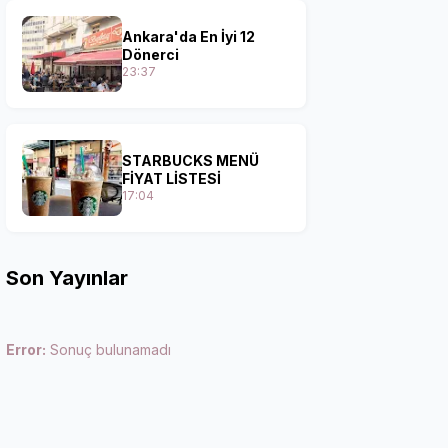
Ankara'da En İyi 12
Dönerci
23:37
STARBUCKS MENÜ
FİYAT LİSTESİ
17:04
Son Yayınlar
Error:
Sonuç bulunamadı