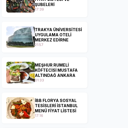
ŞUBELERİ
17:39
TRAKYA ÜNİVERSİTESİ
UYGULAMA OTELİ
MERKEZ EDİRNE
21:57
MEŞHUR RUMELİ
KÖFTECİSİ MUSTAFA
ALTINDAĞ ANKARA
01:33
İBB FLORYA SOSYAL
TESİSLERİ İSTANBUL
MENÜ FİYAT LİSTESİ
17:16