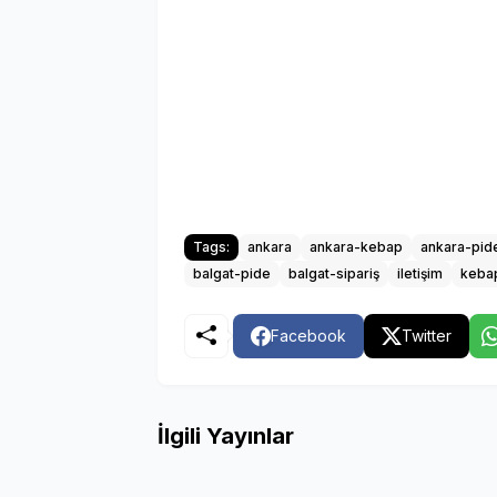
Tags:
ankara
ankara-kebap
ankara-pid
balgat-pide
balgat-sipariş
iletişim
keba
Facebook
Twitter
İlgili Yayınlar