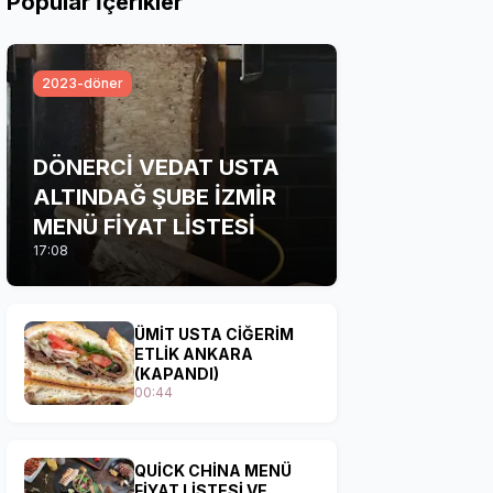
Popular İçerikler
2023-döner
DÖNERCİ VEDAT USTA
ALTINDAĞ ŞUBE İZMİR
MENÜ FİYAT LİSTESİ
17:08
ÜMİT USTA CİĞERİM
ETLİK ANKARA
(KAPANDI)
00:44
QUİCK CHİNA MENÜ
FİYAT LİSTESİ VE