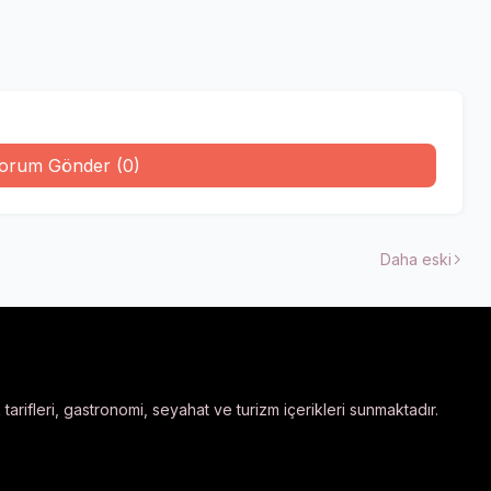
orum Gönder (0)
Daha eski
arifleri, gastronomi, seyahat ve turizm içerikleri sunmaktadır.