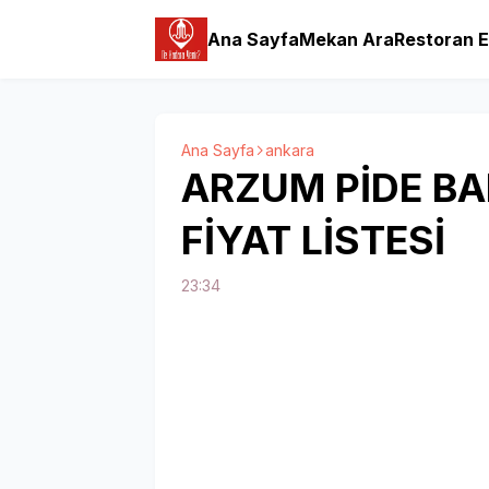
Ana Sayfa
Mekan Ara
Restoran E
Ana Sayfa
ankara
ARZUM PİDE B
FİYAT LİSTESİ
23:34