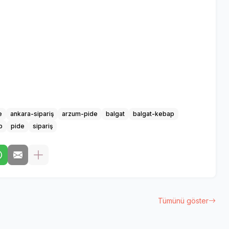
e
ankara-sipariş
arzum-pide
balgat
balgat-kebap
p
pide
sipariş
Tümünü göster