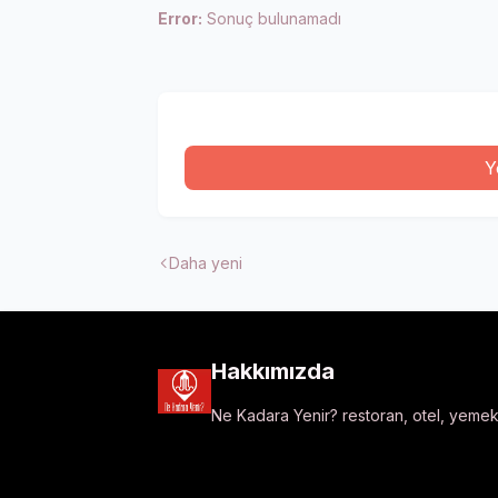
Error:
Sonuç bulunamadı
Y
Daha yeni
Hakkımızda
Ne Kadara Yenir? restoran, otel, yemek t