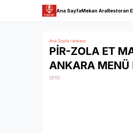
Ana Sayfa
Mekan Ara
Restoran E
Ana Sayfa
ankara
PİR-ZOLA ET M
ANKARA MENÜ F
22:53