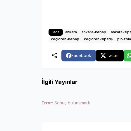
Tags:
ankara
ankara-kebap
ankara-sipa
keçiören-kebap
keçiören-sipariş
pir-zol
Facebook
Twitter
İlgili Yayınlar
Error:
Sonuç bulunamadı