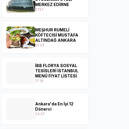
MERKEZ EDİRNE
21:57
MEŞHUR RUMELİ
KÖFTECİSİ MUSTAFA
ALTINDAĞ ANKARA
01:33
İBB FLORYA SOSYAL
TESİSLERİ İSTANBUL
MENÜ FİYAT LİSTESİ
17:16
Ankara'da En İyi 12
Dönerci
23:37