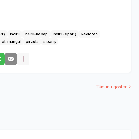
riş
incirli
incirli-kebap
incirli-sipariş
keçiören
a-et-mangal
pirzola
sipariş
Tümünü göster