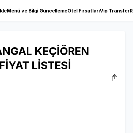
kle
Menü ve Bilgi Güncelleme
Otel Fırsatları
Vip Transfer
R
ANGAL KEÇİÖREN
İYAT LİSTESİ