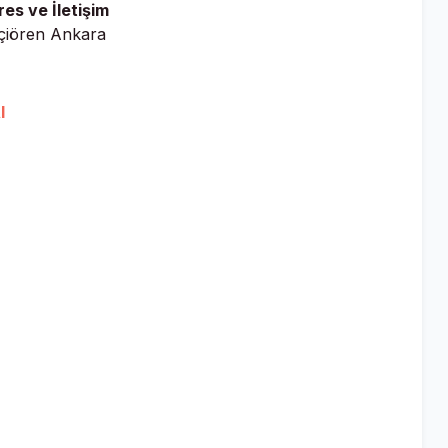
res ve İletişim
eçiören Ankara
l