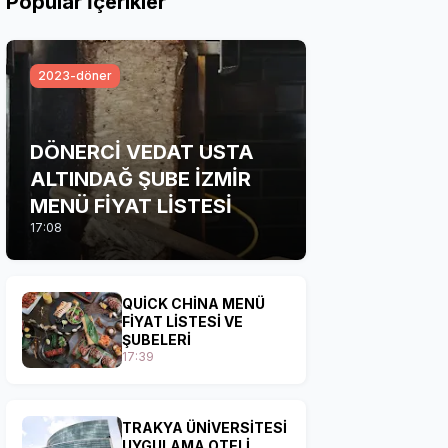
Popular İçerikler
2023-döner
DÖNERCİ VEDAT USTA
ALTINDAĞ ŞUBE İZMİR
MENÜ FİYAT LİSTESİ
17:08
QUİCK CHİNA MENÜ
FİYAT LİSTESİ VE
ŞUBELERİ
17:39
TRAKYA ÜNİVERSİTESİ
UYGULAMA OTELİ