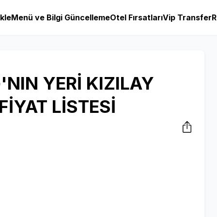
kle
Menü ve Bilgi Güncelleme
Otel Fırsatları
Vip Transfer
R
NIN YERİ KIZILAY
İYAT LİSTESİ