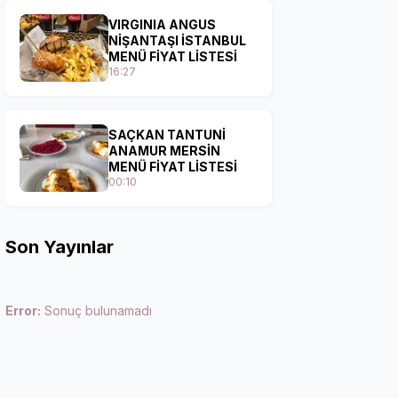
VIRGINIA ANGUS
NİŞANTAŞI İSTANBUL
MENÜ FİYAT LİSTESİ
16:27
SAÇKAN TANTUNİ
ANAMUR MERSİN
MENÜ FİYAT LİSTESİ
00:10
Son Yayınlar
Error:
Sonuç bulunamadı