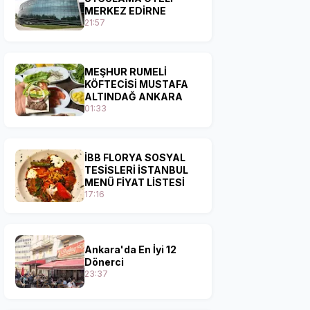
MERKEZ EDİRNE
21:57
MEŞHUR RUMELİ
KÖFTECİSİ MUSTAFA
ALTINDAĞ ANKARA
01:33
İBB FLORYA SOSYAL
TESİSLERİ İSTANBUL
MENÜ FİYAT LİSTESİ
17:16
Ankara'da En İyi 12
Dönerci
23:37