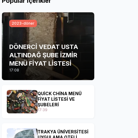
Popular İçerikler
2023-döner
DÖNERCİ VEDAT USTA
ALTINDAĞ ŞUBE İZMİR
MENÜ FİYAT LİSTESİ
17:08
QUİCK CHİNA MENÜ
FİYAT LİSTESİ VE
ŞUBELERİ
17:39
TRAKYA ÜNİVERSİTESİ
UYGULAMA OTELİ