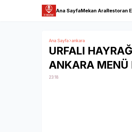
Ana Sayfa
Mekan Ara
Restoran E
Ana Sayfa
ankara
URFALI HAYRAĞ'
ANKARA MENÜ F
23:18