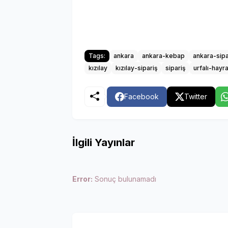
Tags:
ankara
ankara-kebap
ankara-sipa
kızılay
kızılay-sipariş
sipariş
urfalı-hayr
Facebook
Twitter
İlgili Yayınlar
Error:
Sonuç bulunamadı