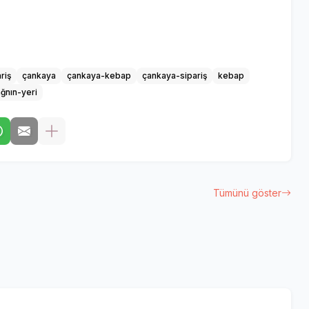
riş
çankaya
çankaya-kebap
çankaya-sipariş
kebap
ağnın-yeri
Tümünü göster