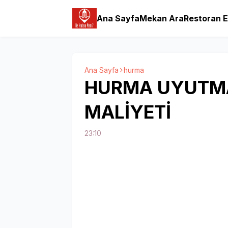
Ana Sayfa
Mekan Ara
Restoran E
Ana Sayfa
hurma
HURMA UYUTMAS
MALİYETİ
23:10