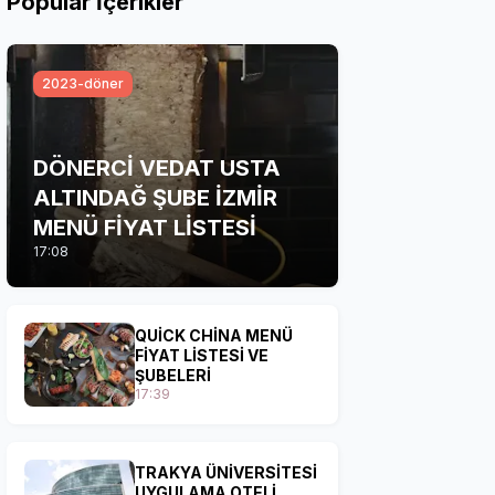
Popular İçerikler
2023-döner
DÖNERCİ VEDAT USTA
ALTINDAĞ ŞUBE İZMİR
MENÜ FİYAT LİSTESİ
17:08
QUİCK CHİNA MENÜ
FİYAT LİSTESİ VE
ŞUBELERİ
17:39
TRAKYA ÜNİVERSİTESİ
UYGULAMA OTELİ