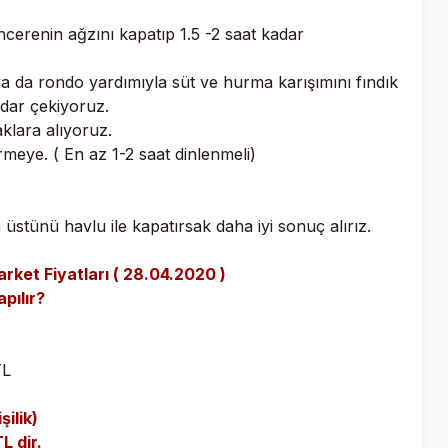
erenin ağzını kapatıp 1.5 -2 saat kadar
 da rondo yardımıyla süt ve hurma karışımını fındık
adar çekiyoruz.
lara alıyoruz.
eye. ( En az 1-2 saat dinlenmeli)
üstünü havlu ile kapatırsak daha iyi sonuç alırız.
rket Fiyatları ( 28.04.2020 )
pılır?
TL
ilik)
L dir.