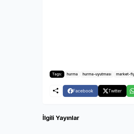
Tags:
hurma
hurma-uyutması
market-fiy
Facebook
Twitter
İlgili Yayınlar