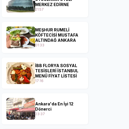
MERKEZ EDİRNE
21:57
MEŞHUR RUMELİ
KÖFTECİSİ MUSTAFA
ALTINDAĞ ANKARA
01:33
İBB FLORYA SOSYAL
TESİSLERİ İSTANBUL
MENÜ FİYAT LİSTESİ
17:16
Ankara'da En İyi 12
Dönerci
23:37