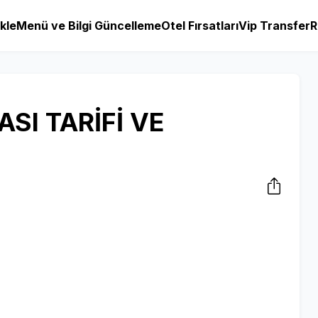
kle
Menü ve Bilgi Güncelleme
Otel Fırsatları
Vip Transfer
R
I TARİFİ VE