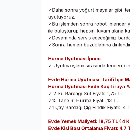
✓Daha sonra yoğurt mayalar gibi tenc
uyutuyoruz.
✓Bu işlemden sonra robot, blender ya
ile buluşturup hepsini kıvam alana k
✓Devamında servis edeceğimiz bardak
✓Sonra hemen buzdolabına dinlendirm
Hurma Uyutması İpucu
✓ Uyutma işlemi sırasında tencerenin 
Evde Hurma Uyutması Tarifi İçin Ma
Hurma Uyutması Evde Kaç Liraya Ya
✓ 2 Su Bardağı Süt Fiyatı: 1,75 TL
✓15 Tane İri Hurma Fiyatı: 13 TL
✓1 Çay Bardağı Çiğ Fındık Fiyatı: 4 
Evde Yemek Maliyeti: 18,75 TL ( 4 Kiş
Evde Kişi Başı Ortalama Fiyatı: 4,7 T