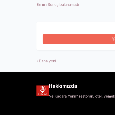
Error:
Sonuç bulunamadı
Y
Daha yeni
Hakkımızda
Ne Kadara Yenir? restoran, otel, yemek t