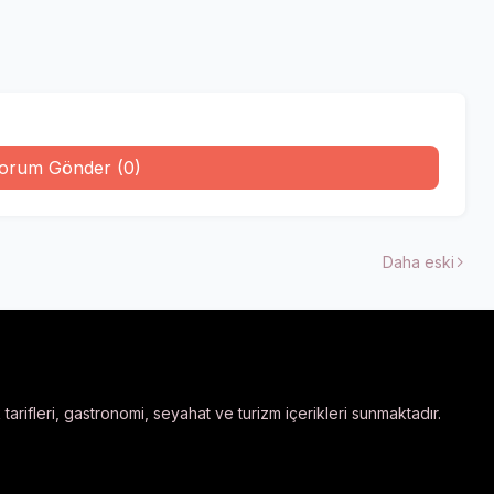
orum Gönder (0)
Daha eski
arifleri, gastronomi, seyahat ve turizm içerikleri sunmaktadır.