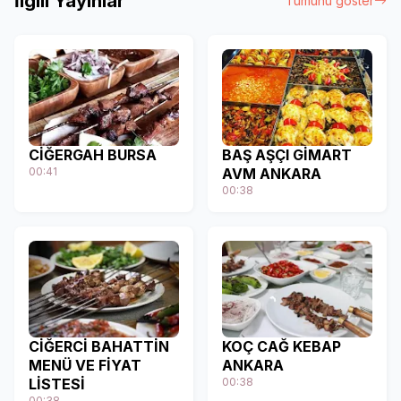
İlgili Yayınlar
Tümünü göster
CİĞERGAH BURSA
BAŞ AŞÇI GİMART
00:41
AVM ANKARA
00:38
CİĞERCİ BAHATTİN
KOÇ CAĞ KEBAP
MENÜ VE FİYAT
ANKARA
LİSTESİ
00:38
00:38