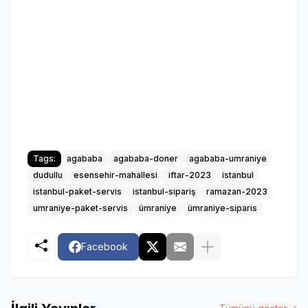
Tags:
agababa
agababa-doner
agababa-umraniye
dudullu
esensehir-mahallesi
iftar-2023
istanbul
istanbul-paket-servis
istanbul-sipariş
ramazan-2023
umraniye-paket-servis
ümraniye
ümraniye-siparis
Facebook