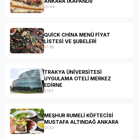
ANKARA (KAPANDI)
00:44
QUİCK CHİNA MENÜ FİYAT
LİSTESİ VE ŞUBELERİ
17:39
TRAKYA ÜNİVERSİTESİ
UYGULAMA OTELİ MERKEZ
EDİRNE
21:57
MEŞHUR RUMELİ KÖFTECİSİ
MUSTAFA ALTINDAĞ ANKARA
01:33