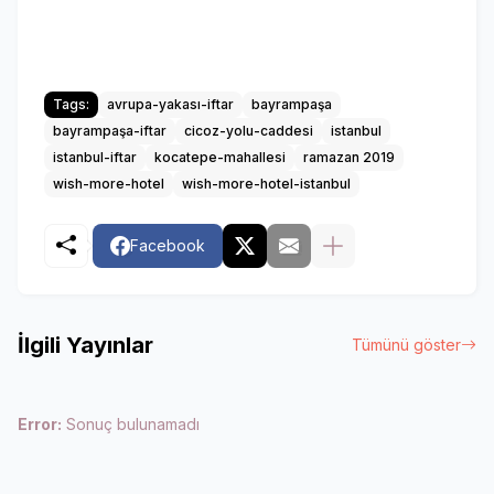
Tags:
avrupa-yakası-iftar
bayrampaşa
bayrampaşa-iftar
cicoz-yolu-caddesi
istanbul
istanbul-iftar
kocatepe-mahallesi
ramazan 2019
wish-more-hotel
wish-more-hotel-istanbul
Facebook
İlgili Yayınlar
Tümünü göster
Error:
Sonuç bulunamadı