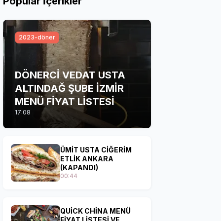
Popular İçerikler
2023-döner
DÖNERCİ VEDAT USTA
ALTINDAĞ ŞUBE İZMİR
MENÜ FİYAT LİSTESİ
17:08
ÜMİT USTA CİĞERİM
ETLİK ANKARA
(KAPANDI)
00:44
QUİCK CHİNA MENÜ
FİYAT LİSTESİ VE