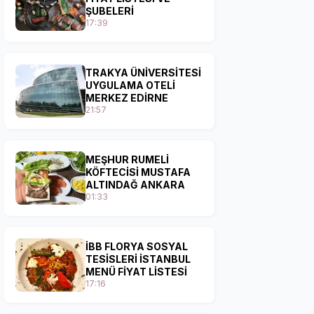
ŞUBELERİ
17:39
TRAKYA ÜNİVERSİTESİ
UYGULAMA OTELİ
MERKEZ EDİRNE
21:57
MEŞHUR RUMELİ
KÖFTECİSİ MUSTAFA
ALTINDAĞ ANKARA
01:33
İBB FLORYA SOSYAL
TESİSLERİ İSTANBUL
MENÜ FİYAT LİSTESİ
17:16