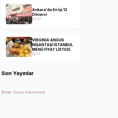
Ankara'da En İyi 12
Dönerci
23:37
VIRGINIA ANGUS
NİŞANTAŞI İSTANBUL
MENÜ FİYAT LİSTESİ
16:27
Son Yayınlar
Error:
Sonuç bulunamadı