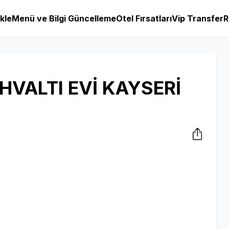
kle
Menü ve Bilgi Güncelleme
Otel Fırsatları
Vip Transfer
R
VALTI EVİ KAYSERİ