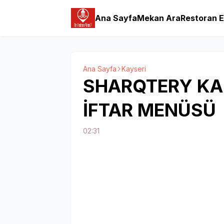
Ana Sayfa
Mekan Ara
Restoran E
Ana Sayfa
Kayseri
SHARQTERY KAH
İFTAR MENÜSÜ
02:31