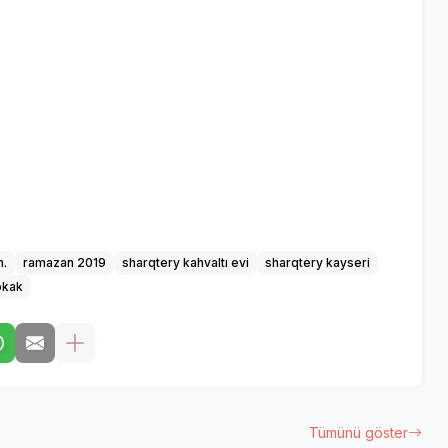
h.
ramazan 2019
sharqtery kahvaltı evi
sharqtery kayseri
okak
Tümünü göster