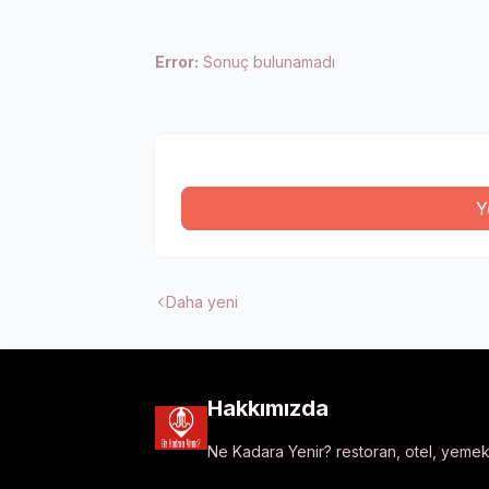
Error:
Sonuç bulunamadı
Y
Daha yeni
Hakkımızda
Ne Kadara Yenir? restoran, otel, yemek t