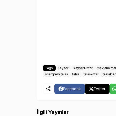
Tags:
Kayseri
kayseri-iftar
mevlana ma
sharqtery talas
talas
talas-iftar
taslak s
Facebook
Twitter
İlgili Yayınlar