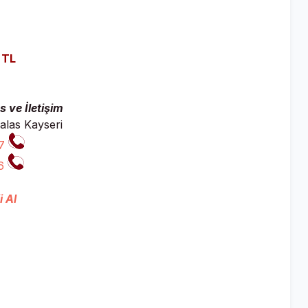
 TL
 ve İletişim
alas Kayseri
7
6
i Al