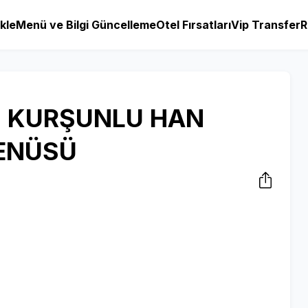
kle
Menü ve Bilgi Güncelleme
Otel Fırsatları
Vip Transfer
R
İ KURŞUNLU HAN
MENÜSÜ