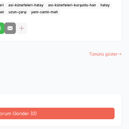
eri
asi-künefeleri-hatay
asi-künefeleri-kurşunlu-han
hatay
han
uzun-çarşı
yeni-camii-mah
Tümünü göster
orum Gönder (0)