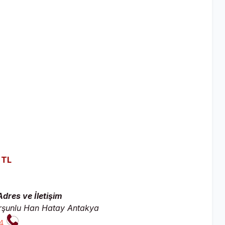
 TL
dres ve İletişim
urşunlu Han Hatay Antakya
4