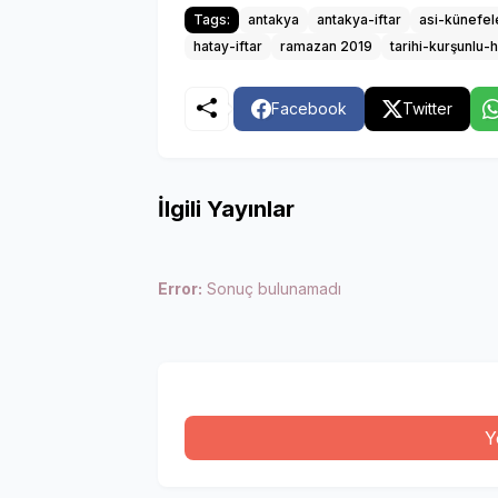
Tags:
antakya
antakya-iftar
asi-künefel
hatay-iftar
ramazan 2019
tarihi-kurşunlu-
Facebook
Twitter
İlgili Yayınlar
Error:
Sonuç bulunamadı
Y