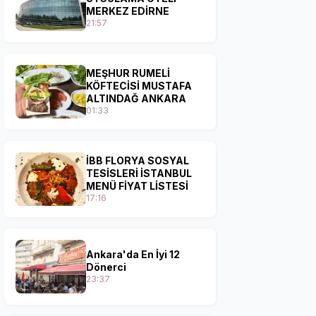
MERKEZ EDİRNE
21:57
MEŞHUR RUMELİ
KÖFTECİSİ MUSTAFA
ALTINDAĞ ANKARA
01:33
İBB FLORYA SOSYAL
TESİSLERİ İSTANBUL
MENÜ FİYAT LİSTESİ
17:16
Ankara'da En İyi 12
Dönerci
23:37