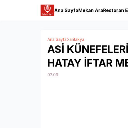
Ana Sayfa
Mekan Ara
Restoran E
Ana Sayfa
antakya
ASİ KÜNEFELER
HATAY İFTAR 
02:09