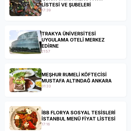
LİSTESİ VE ŞUBELERİ
17:39
TRAKYA ÜNİVERSİTESİ
UYGULAMA OTELİ MERKEZ
EDİRNE
21:57
MEŞHUR RUMELİ KÖFTECİSİ
MUSTAFA ALTINDAĞ ANKARA
01:33
İBB FLORYA SOSYAL TESİSLERİ
İSTANBUL MENÜ FİYAT LİSTESİ
17:16