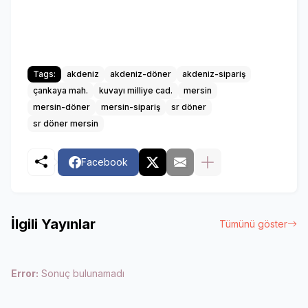
Tags:
akdeniz
akdeniz-döner
akdeniz-sipariş
çankaya mah.
kuvayı milliye cad.
mersin
mersin-döner
mersin-sipariş
sr döner
sr döner mersin
Facebook
İlgili Yayınlar
Tümünü göster
Error:
Sonuç bulunamadı