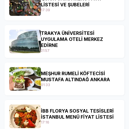
LİSTESİ VE ŞUBELERİ
17:39
TRAKYA ÜNİVERSİTESİ
UYGULAMA OTELİ MERKEZ
EDİRNE
21:57
MEŞHUR RUMELİ KÖFTECİSİ
MUSTAFA ALTINDAĞ ANKARA
01:33
İBB FLORYA SOSYAL TESİSLERİ
İSTANBUL MENÜ FİYAT LİSTESİ
17:16