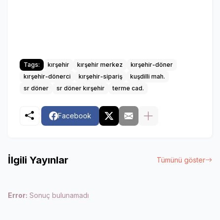
Tags:
kırşehir
kırşehir merkez
kırşehir-döner
kırşehir-dönerci
kırşehir-sipariş
kuşdilli mah.
sr döner
sr döner kırşehir
terme cad.
Facebook
İlgili Yayınlar
Tümünü göster
Error:
Sonuç bulunamadı