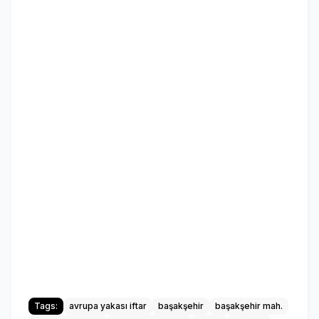
Tags:
avrupa yakası iftar
başakşehir
başakşehir mah.