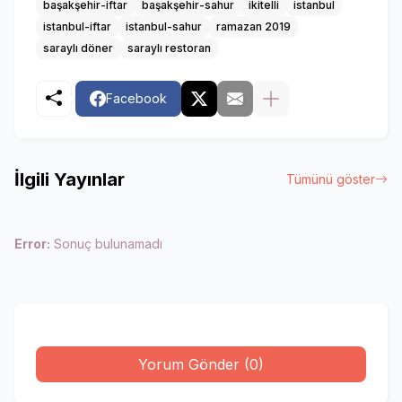
başakşehir-iftar
başakşehir-sahur
ikitelli
istanbul
istanbul-iftar
istanbul-sahur
ramazan 2019
saraylı döner
saraylı restoran
Facebook
İlgili Yayınlar
Tümünü göster
Error:
Sonuç bulunamadı
Yorum Gönder (0)