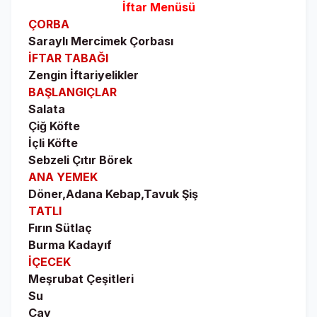
İftar Menüsü
ÇORBA
Saraylı Mercimek Çorbası
İFTAR TABAĞI
Zengin İftariyelikler
BAŞLANGIÇLAR
Salata
Çiğ Köfte
İçli Köfte
Sebzeli Çıtır Börek
ANA YEMEK
Döner,Adana Kebap,Tavuk Şiş
TATLI
Fırın Sütlaç
Burma Kadayıf
İÇECEK
Meşrubat Çeşitleri
Su
Çay