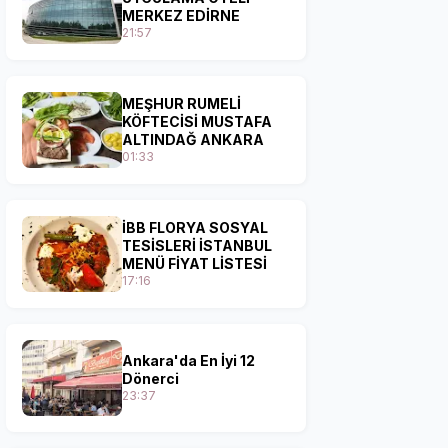
MERKEZ EDİRNE
21:57
MEŞHUR RUMELİ
KÖFTECİSİ MUSTAFA
ALTINDAĞ ANKARA
01:33
İBB FLORYA SOSYAL
TESİSLERİ İSTANBUL
MENÜ FİYAT LİSTESİ
17:16
Ankara'da En İyi 12
Dönerci
23:37