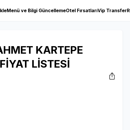
kle
Menü ve Bilgi Güncelleme
Otel Fırsatları
Vip Transfer
R
 AHMET KARTEPE
İYAT LİSTESİ