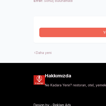
Error:
Sonuç bulunamadı
Y
Daha yeni
Hakkımızda
Ne Kadara Yenir? restoran, otel, yemek t
Design by -
Reklam Ads