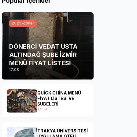
Popular İçerikler
2023-döner
DÖNERCİ VEDAT USTA
ALTINDAĞ ŞUBE İZMİR
MENÜ FİYAT LİSTESİ
17:08
QUİCK CHİNA MENÜ
FİYAT LİSTESİ VE
ŞUBELERİ
17:39
TRAKYA ÜNİVERSİTESİ
UYGULAMA OTELİ