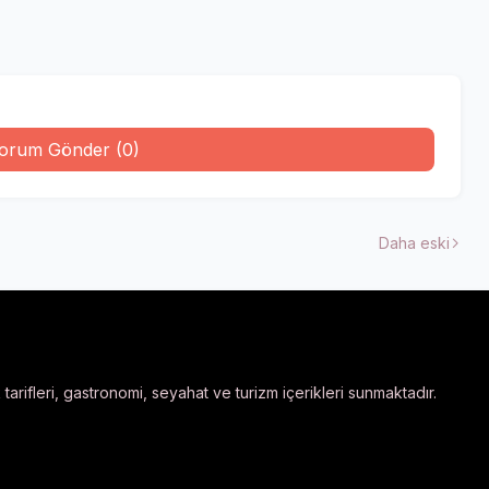
orum Gönder (0)
Daha eski
arifleri, gastronomi, seyahat ve turizm içerikleri sunmaktadır.