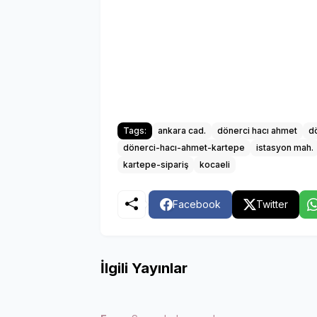
Tags:
ankara cad.
dönerci hacı ahmet
d
dönerci-hacı-ahmet-kartepe
istasyon mah.
kartepe-sipariş
kocaeli
Facebook
Twitter
İlgili Yayınlar