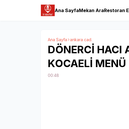
Ana Sayfa
Mekan Ara
Restoran E
Ana Sayfa
ankara cad.
DÖNERCİ HACI
KOCAELİ MENÜ F
00:48