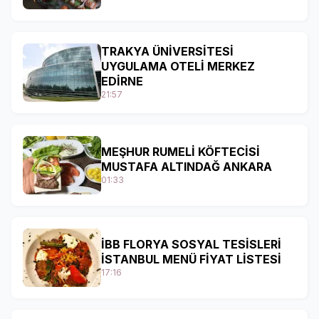
TRAKYA ÜNİVERSİTESİ
UYGULAMA OTELİ MERKEZ
EDİRNE
21:57
MEŞHUR RUMELİ KÖFTECİSİ
MUSTAFA ALTINDAĞ ANKARA
01:33
İBB FLORYA SOSYAL TESİSLERİ
İSTANBUL MENÜ FİYAT LİSTESİ
17:16