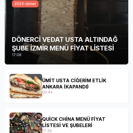
2023-döner
DÖNERCİ VEDAT USTA ALTINDAĞ
ŞUBE İZMİR MENÜ FİYAT LİSTESİ
17:08
ÜMİT USTA CİĞERİM ETLİK
ANKARA (KAPANDI)
00:44
QUİCK CHİNA MENÜ FİYAT
LİSTESİ VE ŞUBELERİ
17:39