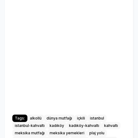
Tags:
alkollü
dünya mutfağı
içkili
istanbul
istanbul-kahvaltı
kadıköy
kadıköy-kahvaltı
kahvaltı
meksika mutfağı
meksika yemekleri
plaj yolu