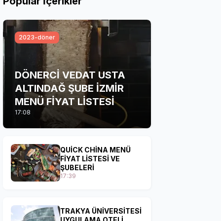
Popular İçerikler
2023-döner
DÖNERCİ VEDAT USTA
ALTINDAĞ ŞUBE İZMİR
MENÜ FİYAT LİSTESİ
17:08
QUİCK CHİNA MENÜ
FİYAT LİSTESİ VE
ŞUBELERİ
17:39
TRAKYA ÜNİVERSİTESİ
UYGULAMA OTELİ