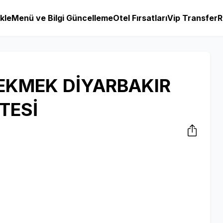
kle
Menü ve Bilgi Güncelleme
Otel Fırsatları
Vip Transfer
R
EKMEK DİYARBAKIR
TESİ