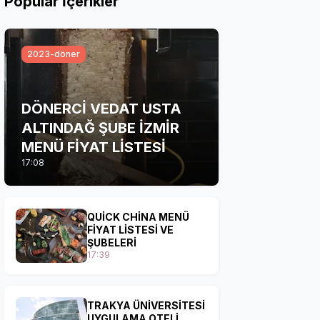
Popular İçerikler
2023-döner
DÖNERCİ VEDAT USTA
ALTINDAĞ ŞUBE İZMİR
MENÜ FİYAT LİSTESİ
17:08
QUİCK CHİNA MENÜ
FİYAT LİSTESİ VE
ŞUBELERİ
17:39
TRAKYA ÜNİVERSİTESİ
UYGULAMA OTELİ