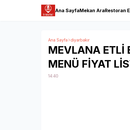
Ana Sayfa
Mekan Ara
Restoran E
Ana Sayfa
diyarbakır
MEVLANA ETLİ 
MENÜ FİYAT LİS
14:40