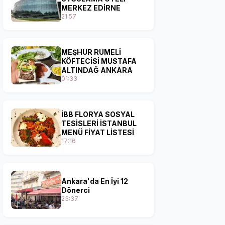
MERKEZ EDİRNE
21:57
MEŞHUR RUMELİ
KÖFTECİSİ MUSTAFA
ALTINDAĞ ANKARA
01:33
İBB FLORYA SOSYAL
TESİSLERİ İSTANBUL
MENÜ FİYAT LİSTESİ
17:16
Ankara'da En İyi 12
Dönerci
23:37