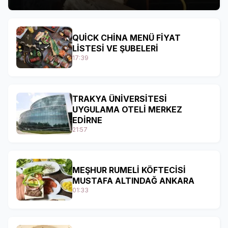
QUİCK CHİNA MENÜ FİYAT
LİSTESİ VE ŞUBELERİ
17:39
TRAKYA ÜNİVERSİTESİ
UYGULAMA OTELİ MERKEZ
EDİRNE
21:57
MEŞHUR RUMELİ KÖFTECİSİ
MUSTAFA ALTINDAĞ ANKARA
01:33