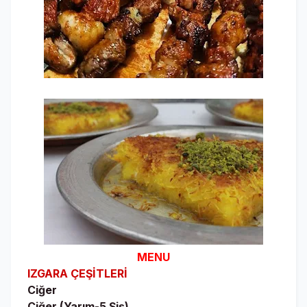
MENU
IZGARA ÇEŞİTLERİ
Ciğer
Ciğer (Yarım-5 Şiş)