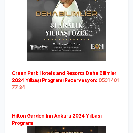
Green Park Hotels and Resorts Deha Bilimler
2024 Yılbaşı Programı Rezervasyon:
0531 401
77 34
Hilton Garden Inn Ankara 2024 Yılbaşı
Programı