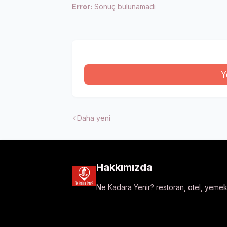
Error:
Sonuç bulunamadı
Y
Daha yeni
Hakkımızda
Ne Kadara Yenir? restoran, otel, yemek t