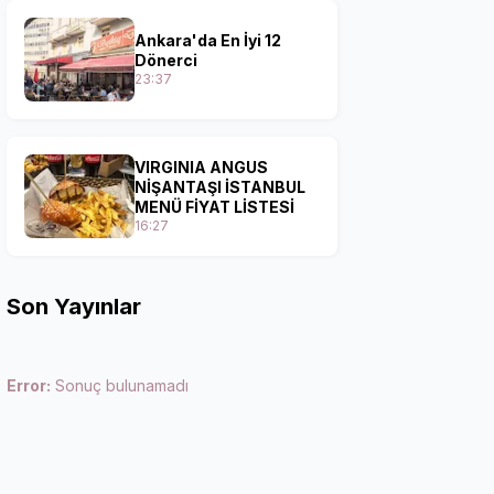
Ankara'da En İyi 12
Dönerci
23:37
VIRGINIA ANGUS
NİŞANTAŞI İSTANBUL
MENÜ FİYAT LİSTESİ
16:27
Son Yayınlar
Error:
Sonuç bulunamadı