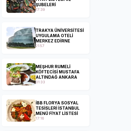
ŞUBELERİ
17:39
TRAKYA ÜNİVERSİTESİ
UYGULAMA OTELİ
MERKEZ EDİRNE
21:57
MEŞHUR RUMELİ
KÖFTECİSİ MUSTAFA
ALTINDAĞ ANKARA
01:33
İBB FLORYA SOSYAL
TESİSLERİ İSTANBUL
MENÜ FİYAT LİSTESİ
17:16