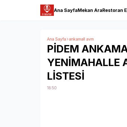
Ana Sayfa
Mekan Ara
Restoran E
Ana Sayfa
ankamall avm
PİDEM ANKAMA
YENİMAHALLE 
LİSTESİ
18:50