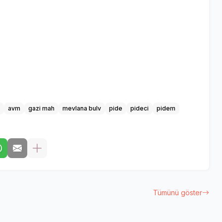
avm
gazi mah
mevlana bulv
pide
pideci
pidem
Tümünü göster