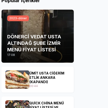
Popular İçerikler
2023-döner
DÖNERCİ VEDAT USTA
ALTINDAĞ ŞUBE İZMİR
MENÜ FİYAT LİSTESİ
17:08
ÜMİT USTA CİĞERİM
ETLİK ANKARA
(KAPANDI)
00:44
QUİCK CHİNA MENÜ
FİYAT LİSTESİ VE