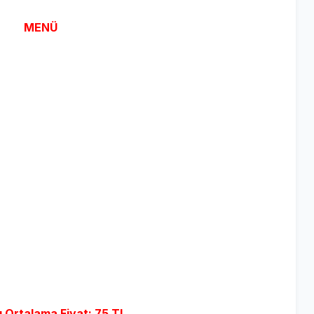
MENÜ
ı Ortalama Fiyat: 75 TL