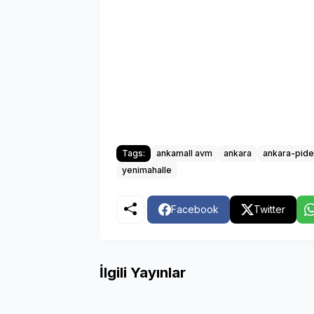
Tags:
ankamall avm
ankara
ankara-pide
yenimahalle
Facebook
Twitter
İlgili Yayınlar