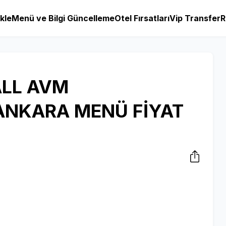
kle
Menü ve Bilgi Güncelleme
Otel Fırsatları
Vip Transfer
R
LL AVM
ANKARA MENÜ FİYAT