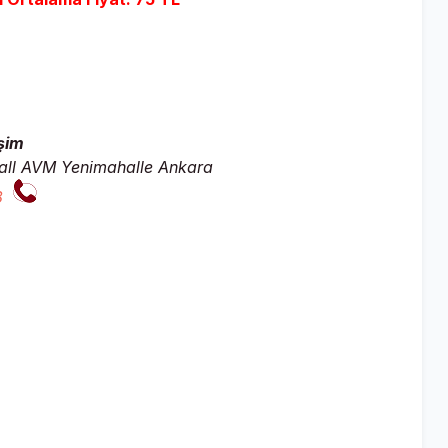
şim
all AVM Yenimahalle Ankara
8