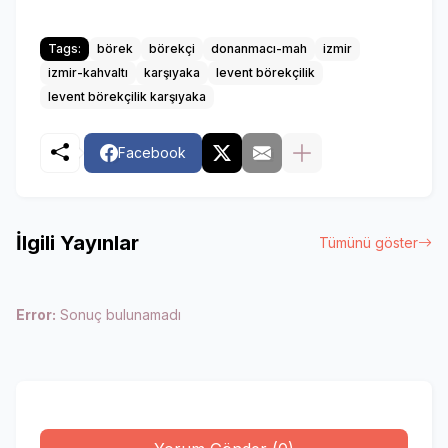
Tags:
börek
börekçi
donanmacı-mah
izmir
izmir-kahvaltı
karşıyaka
levent börekçilik
levent börekçilik karşıyaka
Facebook
İlgili Yayınlar
Tümünü göster
Error:
Sonuç bulunamadı