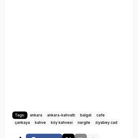
Tags:
ankara
ankara-kahvaltı
balgat
cafe
çankaya
kahve
köy kahvesi
nargile
ziyabey cad