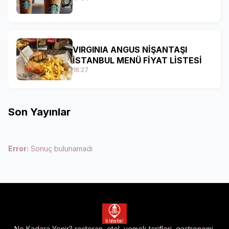
VIRGINIA ANGUS NİŞANTAŞI
İSTANBUL MENÜ FİYAT LİSTESİ
16:27
Son Yayınlar
Error:
Sonuç bulunamadı
Ne Kadara Yenir? restoran, otel, yemek tarifleri, gastronomi,